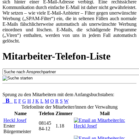
sich hinter einer E-Mail-Adresse verbirgt. Eine rechtssichere
Kommunikation durch einfache E-Mail ist daher nicht gewährleistet.
Wir setzen – wie viele E-Mail-Anbieter – Filter gegen unerwünschte
Werbung („SPAM-Filter“) ein, die in seltenen Fällen auch normale
E-Mails fälschlicherweise automatisch als unerwünschte Werbung
einordnen und löschen. E-Mails, die schädigende Programme
(„Viren“) enthalten, werden von uns in jedem Fall automatisch
gelöscht.
Mitarbeiter-Telefon-Liste
Sprung zu den Mitarbeitern mit dem Anfangsbuchstaben:
B
E
F
G
H
J
K
L
M
O
R
S
W
Telefonliste der Mitarbeiter/innen der Verwaltung
Name
Telefon
Zimmer
Mail
Heckl Josef
08145
Erster
1.18
84-12
Bürgermeister