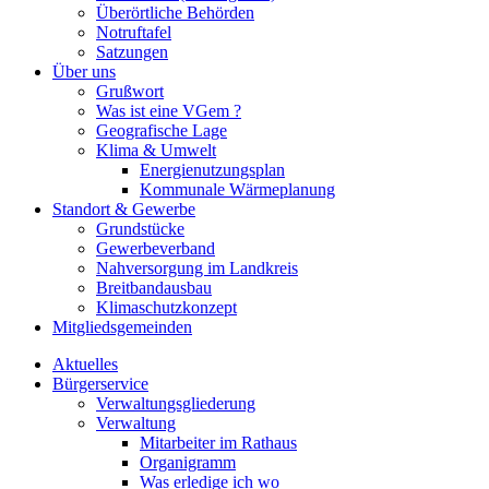
Überörtliche Behörden
Notruftafel
Satzungen
Über uns
Grußwort
Was ist eine VGem ?
Geografische Lage
Klima & Umwelt
Energienutzungsplan
Kommunale Wärmeplanung
Standort & Gewerbe
Grundstücke
Gewerbeverband
Nahversorgung im Landkreis
Breitbandausbau
Klimaschutzkonzept
Mitgliedsgemeinden
Aktuelles
Bürgerservice
Verwaltungsgliederung
Verwaltung
Mitarbeiter im Rathaus
Organigramm
Was erledige ich wo