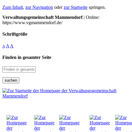
Zum Inhalt
,
zur Navigation
oder
zur Startseite
springen.
Verwaltungsgemeinschaft Mammendorf
| Online:
https://www.vgmammendorf.de/
Schriftgröße
A
A
A
Finden in gesamter Seite
suchen