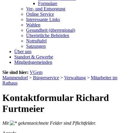
Formulare
Ver- und Entsorgung
Online Service
Interessante Links
Wahlen
Gesundheit (überregional)
Überörtliche Behörden
Notruftafel
Satzungen
Über uns
Standort & Gewerbe
Mitgliedsgemeinden
Sie sind hier:
VGem
Mammendorf
>
Bürgerservice
>
Verwaltung
>
Mitarbeiter im
Rathaus
Kontaktformular Richard
Furtmeier
Mit
gekennzeichnete Felder sind Pflichtfelder.