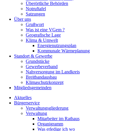
Überörtliche Behörden
Notruftafel
Satzungen
Über uns
Grußwort
Was ist eine VGem ?
Geografische Lage
Klima & Umwelt
Energienutzungsplan
Kommunale Wärmeplanung
Standort & Gewerbe
Grundstücke
Gewerbeverband
Nahversorgung im Landkreis
Breitbandausbau
Klimaschutzkonzept
Mitgliedsgemeinden
Aktuelles
Bürgerservice
Verwaltungsgliederung
Verwaltung
Mitarbeiter im Rathaus
Organigramm
Was erledige ich wo