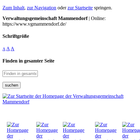
Zum Inhalt
,
zur Navigation
oder
zur Startseite
springen.
Verwaltungsgemeinschaft Mammendorf
| Online:
https://www.vgmammendorf.de/
Schriftgröße
A
A
A
Finden in gesamter Seite
suchen