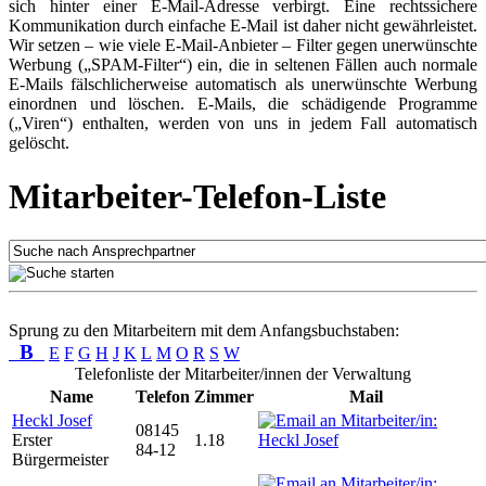
sich hinter einer E-Mail-Adresse verbirgt. Eine rechtssichere
Kommunikation durch einfache E-Mail ist daher nicht gewährleistet.
Wir setzen – wie viele E-Mail-Anbieter – Filter gegen unerwünschte
Werbung („SPAM-Filter“) ein, die in seltenen Fällen auch normale
E-Mails fälschlicherweise automatisch als unerwünschte Werbung
einordnen und löschen. E-Mails, die schädigende Programme
(„Viren“) enthalten, werden von uns in jedem Fall automatisch
gelöscht.
Mitarbeiter-Telefon-Liste
Sprung zu den Mitarbeitern mit dem Anfangsbuchstaben:
B
E
F
G
H
J
K
L
M
O
R
S
W
Telefonliste der Mitarbeiter/innen der Verwaltung
Name
Telefon
Zimmer
Mail
Heckl Josef
08145
Erster
1.18
84-12
Bürgermeister