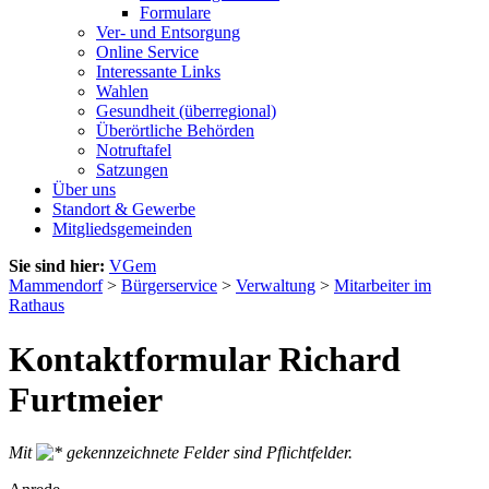
Formulare
Ver- und Entsorgung
Online Service
Interessante Links
Wahlen
Gesundheit (überregional)
Überörtliche Behörden
Notruftafel
Satzungen
Über uns
Standort & Gewerbe
Mitgliedsgemeinden
Sie sind hier:
VGem
Mammendorf
>
Bürgerservice
>
Verwaltung
>
Mitarbeiter im
Rathaus
Kontaktformular Richard
Furtmeier
Mit
gekennzeichnete Felder sind Pflichtfelder.