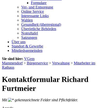
Formulare
Ver- und Entsorgung
Online Service
Interessante Links
Wahlen
Gesundheit (überregional)
Überörtliche Behörden
Notruftafel
Satzungen
Über uns
Standort & Gewerbe
Mitgliedsgemeinden
Sie sind hier:
VGem
Mammendorf
>
Bürgerservice
>
Verwaltung
>
Mitarbeiter im
Rathaus
Kontaktformular Richard
Furtmeier
Mit
gekennzeichnete Felder sind Pflichtfelder.