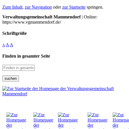
Zum Inhalt
,
zur Navigation
oder
zur Startseite
springen.
Verwaltungsgemeinschaft Mammendorf
| Online:
https://www.vgmammendorf.de/
Schriftgröße
A
A
A
Finden in gesamter Seite
suchen