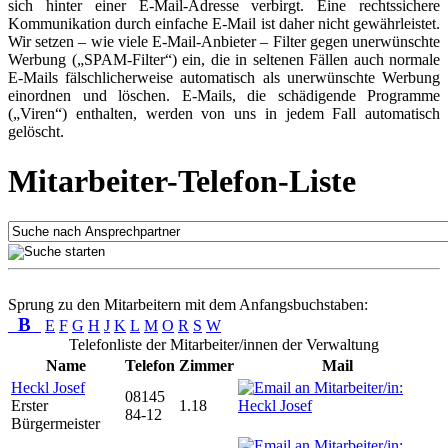
sich hinter einer E-Mail-Adresse verbirgt. Eine rechtssichere
Kommunikation durch einfache E-Mail ist daher nicht gewährleistet.
Wir setzen – wie viele E-Mail-Anbieter – Filter gegen unerwünschte
Werbung („SPAM-Filter“) ein, die in seltenen Fällen auch normale
E-Mails fälschlicherweise automatisch als unerwünschte Werbung
einordnen und löschen. E-Mails, die schädigende Programme
(„Viren“) enthalten, werden von uns in jedem Fall automatisch
gelöscht.
Mitarbeiter-Telefon-Liste
Sprung zu den Mitarbeitern mit dem Anfangsbuchstaben:
B
E
F
G
H
J
K
L
M
O
R
S
W
Telefonliste der Mitarbeiter/innen der Verwaltung
Name
Telefon
Zimmer
Mail
Heckl Josef
08145
Erster
1.18
84-12
Bürgermeister