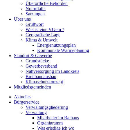
Überörtliche Behörden
Notruftafel
Satzungen
Über uns
Grußwort
Was ist eine VGem ?
Geografische Lage
Klima & Umwelt
Energienutzungsplan
Kommunale Wärmeplanung
Standort & Gewerbe
Grundstücke
Gewerbeverband
Nahversorgung im Landkreis
Breitbandausbau
Klimaschutzkonzept
Mitgliedsgemeinden
Aktuelles
Bürgerservice
Verwaltungsgliederung
Verwaltung
Mitarbeiter im Rathaus
Organigramm
Was erledige ich wo