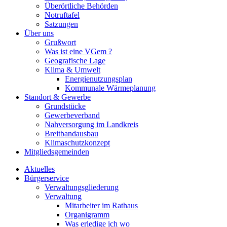
Überörtliche Behörden
Notruftafel
Satzungen
Über uns
Grußwort
Was ist eine VGem ?
Geografische Lage
Klima & Umwelt
Energienutzungsplan
Kommunale Wärmeplanung
Standort & Gewerbe
Grundstücke
Gewerbeverband
Nahversorgung im Landkreis
Breitbandausbau
Klimaschutzkonzept
Mitgliedsgemeinden
Aktuelles
Bürgerservice
Verwaltungsgliederung
Verwaltung
Mitarbeiter im Rathaus
Organigramm
Was erledige ich wo