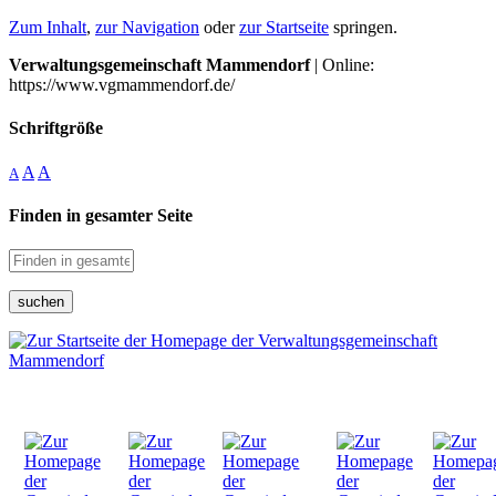
Zum Inhalt
,
zur Navigation
oder
zur Startseite
springen.
Verwaltungsgemeinschaft Mammendorf
| Online:
https://www.vgmammendorf.de/
Schriftgröße
A
A
A
Finden in gesamter Seite
suchen