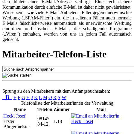
sich hinter einer E-Mail-Adresse verbirgt. Eine rechtssichere
Kommunikation durch einfache E-Mail ist daher nicht gewährleistet.
Wir setzen – wie viele E-Mail-Anbieter – Filter gegen unerwünschte
Werbung („SPAM-Filter“) ein, die in seltenen Fällen auch normale
E-Mails fälschlicherweise automatisch als unerwünschte Werbung
einordnen und löschen. E-Mails, die schädigende Programme
(„Viren“) enthalten, werden von uns in jedem Fall automatisch
gelöscht.
Mitarbeiter-Telefon-Liste
Sprung zu den Mitarbeitern mit dem Anfangsbuchstaben:
B
E
F
G
H
J
K
L
M
O
R
S
W
Telefonliste der Mitarbeiter/innen der Verwaltung
Name
Telefon
Zimmer
Mail
Heckl Josef
08145
Erster
1.18
84-12
Bürgermeister