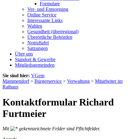
Formulare
Ver- und Entsorgung
Online Service
Interessante Links
Wahlen
Gesundheit (überregional)
Überörtliche Behörden
Notruftafel
Satzungen
Über uns
Standort & Gewerbe
Mitgliedsgemeinden
Sie sind hier:
VGem
Mammendorf
>
Bürgerservice
>
Verwaltung
>
Mitarbeiter im
Rathaus
Kontaktformular Richard
Furtmeier
Mit
gekennzeichnete Felder sind Pflichtfelder.