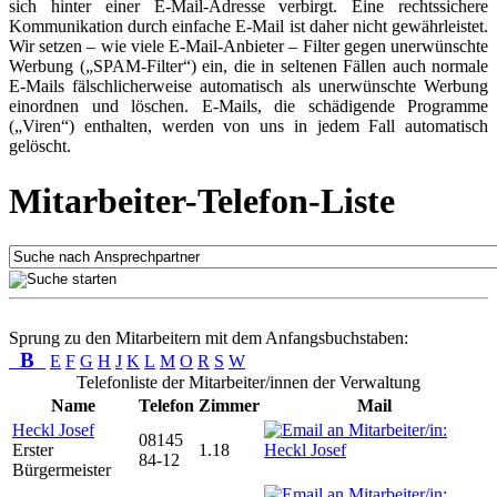
sich hinter einer E-Mail-Adresse verbirgt. Eine rechtssichere
Kommunikation durch einfache E-Mail ist daher nicht gewährleistet.
Wir setzen – wie viele E-Mail-Anbieter – Filter gegen unerwünschte
Werbung („SPAM-Filter“) ein, die in seltenen Fällen auch normale
E-Mails fälschlicherweise automatisch als unerwünschte Werbung
einordnen und löschen. E-Mails, die schädigende Programme
(„Viren“) enthalten, werden von uns in jedem Fall automatisch
gelöscht.
Mitarbeiter-Telefon-Liste
Sprung zu den Mitarbeitern mit dem Anfangsbuchstaben:
B
E
F
G
H
J
K
L
M
O
R
S
W
Telefonliste der Mitarbeiter/innen der Verwaltung
Name
Telefon
Zimmer
Mail
Heckl Josef
08145
Erster
1.18
84-12
Bürgermeister