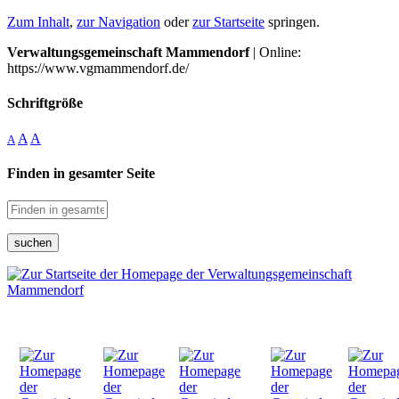
Zum Inhalt
,
zur Navigation
oder
zur Startseite
springen.
Verwaltungsgemeinschaft Mammendorf
| Online:
https://www.vgmammendorf.de/
Schriftgröße
A
A
A
Finden in gesamter Seite
suchen