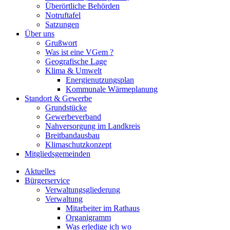
Überörtliche Behörden
Notruftafel
Satzungen
Über uns
Grußwort
Was ist eine VGem ?
Geografische Lage
Klima & Umwelt
Energienutzungsplan
Kommunale Wärmeplanung
Standort & Gewerbe
Grundstücke
Gewerbeverband
Nahversorgung im Landkreis
Breitbandausbau
Klimaschutzkonzept
Mitgliedsgemeinden
Aktuelles
Bürgerservice
Verwaltungsgliederung
Verwaltung
Mitarbeiter im Rathaus
Organigramm
Was erledige ich wo