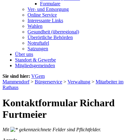
Formulare
Ver- und Entsorgung
Online Service
Interessante Links
Wahlen
Gesundheit (überregional)
Überörtliche Behörden
Notruftafel
Satzungen
Über uns
Standort & Gewerbe
Mitgliedsgemeinden
Sie sind hier:
VGem
Mammendorf
>
Bürgerservice
>
Verwaltung
>
Mitarbeiter im
Rathaus
Kontaktformular Richard
Furtmeier
Mit
gekennzeichnete Felder sind Pflichtfelder.