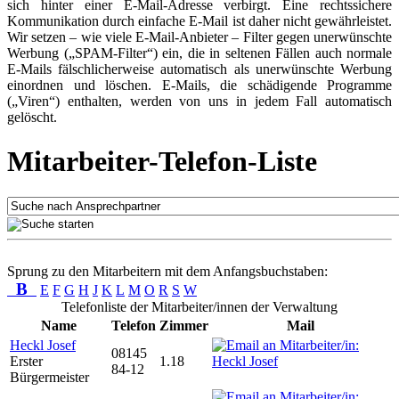
sich hinter einer E-Mail-Adresse verbirgt. Eine rechtssichere
Kommunikation durch einfache E-Mail ist daher nicht gewährleistet.
Wir setzen – wie viele E-Mail-Anbieter – Filter gegen unerwünschte
Werbung („SPAM-Filter“) ein, die in seltenen Fällen auch normale
E-Mails fälschlicherweise automatisch als unerwünschte Werbung
einordnen und löschen. E-Mails, die schädigende Programme
(„Viren“) enthalten, werden von uns in jedem Fall automatisch
gelöscht.
Mitarbeiter-Telefon-Liste
Sprung zu den Mitarbeitern mit dem Anfangsbuchstaben:
B
E
F
G
H
J
K
L
M
O
R
S
W
Telefonliste der Mitarbeiter/innen der Verwaltung
Name
Telefon
Zimmer
Mail
Heckl Josef
08145
Erster
1.18
84-12
Bürgermeister