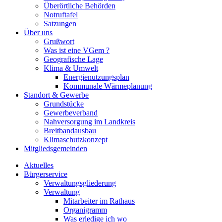
Überörtliche Behörden
Notruftafel
Satzungen
Über uns
Grußwort
Was ist eine VGem ?
Geografische Lage
Klima & Umwelt
Energienutzungsplan
Kommunale Wärmeplanung
Standort & Gewerbe
Grundstücke
Gewerbeverband
Nahversorgung im Landkreis
Breitbandausbau
Klimaschutzkonzept
Mitgliedsgemeinden
Aktuelles
Bürgerservice
Verwaltungsgliederung
Verwaltung
Mitarbeiter im Rathaus
Organigramm
Was erledige ich wo