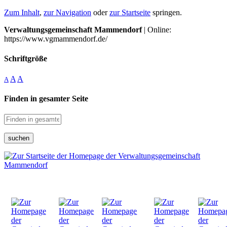
Zum Inhalt
,
zur Navigation
oder
zur Startseite
springen.
Verwaltungsgemeinschaft Mammendorf
| Online:
https://www.vgmammendorf.de/
Schriftgröße
A
A
A
Finden in gesamter Seite
suchen