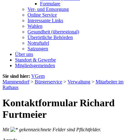
Formulare
Ver- und Entsorgung
Online Service
Interessante Links
Wahlen
Gesundheit (überregional)
Überörtliche Behörden
Notruftafel
Satzungen
Über uns
Standort & Gewerbe
Mitgliedsgemeinden
Sie sind hier:
VGem
Mammendorf
>
Bürgerservice
>
Verwaltung
>
Mitarbeiter im
Rathaus
Kontaktformular Richard
Furtmeier
Mit
gekennzeichnete Felder sind Pflichtfelder.