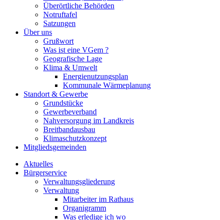
Überörtliche Behörden
Notruftafel
Satzungen
Über uns
Grußwort
Was ist eine VGem ?
Geografische Lage
Klima & Umwelt
Energienutzungsplan
Kommunale Wärmeplanung
Standort & Gewerbe
Grundstücke
Gewerbeverband
Nahversorgung im Landkreis
Breitbandausbau
Klimaschutzkonzept
Mitgliedsgemeinden
Aktuelles
Bürgerservice
Verwaltungsgliederung
Verwaltung
Mitarbeiter im Rathaus
Organigramm
Was erledige ich wo