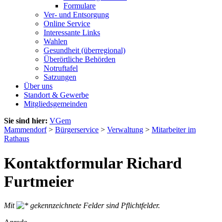
Formulare
Ver- und Entsorgung
Online Service
Interessante Links
Wahlen
Gesundheit (überregional)
Überörtliche Behörden
Notruftafel
Satzungen
Über uns
Standort & Gewerbe
Mitgliedsgemeinden
Sie sind hier:
VGem
Mammendorf
>
Bürgerservice
>
Verwaltung
>
Mitarbeiter im
Rathaus
Kontaktformular Richard
Furtmeier
Mit
gekennzeichnete Felder sind Pflichtfelder.