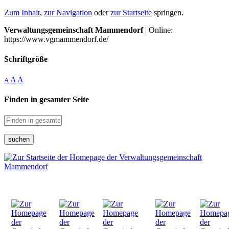
Zum Inhalt
,
zur Navigation
oder
zur Startseite
springen.
Verwaltungsgemeinschaft Mammendorf
| Online:
https://www.vgmammendorf.de/
Schriftgröße
A
A
A
Finden in gesamter Seite
suchen