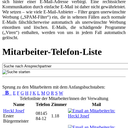
sich hinter einer E-Mail-Adresse verbirgt. Eine rechtssichere
Kommunikation durch einfache E-Mail ist daher nicht gewährleistet.
Wir setzen – wie viele E-Mail-Anbieter – Filter gegen unerwünschte
Werbung („SPAM-Filter“) ein, die in seltenen Fällen auch normale
E-Mails fälschlicherweise automatisch als unerwünschte Werbung
einordnen und löschen. E-Mails, die schädigende Programme
(„Viren“) enthalten, werden von uns in jedem Fall automatisch
gelöscht.
Mitarbeiter-Telefon-Liste
Sprung zu den Mitarbeitern mit dem Anfangsbuchstaben:
B
E
F
G
H
J
K
L
M
O
R
S
W
Telefonliste der Mitarbeiter/innen der Verwaltung
Name
Telefon
Zimmer
Mail
Heckl Josef
08145
Erster
1.18
84-12
Bürgermeister