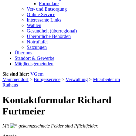
Formulare
Ver- und Entsorgung
Online Service
Interessante Links
Wahlen
Gesundheit (überregional)
Überörtliche Behörden
Notruftafel
Satzungen
Über uns
Standort & Gewerbe
Mitgliedsgemeinden
Sie sind hier:
VGem
Mammendorf
>
Bürgerservice
>
Verwaltung
>
Mitarbeiter im
Rathaus
Kontaktformular Richard
Furtmeier
Mit
gekennzeichnete Felder sind Pflichtfelder.