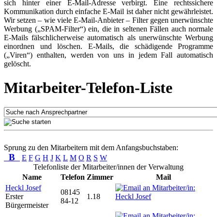
sich hinter einer E-Mail-Adresse verbirgt. Eine rechtssichere
Kommunikation durch einfache E-Mail ist daher nicht gewährleistet.
Wir setzen – wie viele E-Mail-Anbieter – Filter gegen unerwünschte
Werbung („SPAM-Filter“) ein, die in seltenen Fällen auch normale
E-Mails fälschlicherweise automatisch als unerwünschte Werbung
einordnen und löschen. E-Mails, die schädigende Programme
(„Viren“) enthalten, werden von uns in jedem Fall automatisch
gelöscht.
Mitarbeiter-Telefon-Liste
Sprung zu den Mitarbeitern mit dem Anfangsbuchstaben:
B
E
F
G
H
J
K
L
M
O
R
S
W
Telefonliste der Mitarbeiter/innen der Verwaltung
Name
Telefon
Zimmer
Mail
Heckl Josef
08145
Erster
1.18
84-12
Bürgermeister