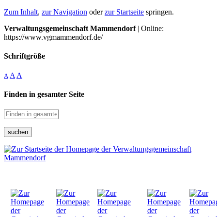
Zum Inhalt
,
zur Navigation
oder
zur Startseite
springen.
Verwaltungsgemeinschaft Mammendorf
| Online:
https://www.vgmammendorf.de/
Schriftgröße
A
A
A
Finden in gesamter Seite
suchen