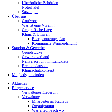
Überörtliche Behörden
Notruftafel
Satzungen
Über uns
Grußwort
Was ist eine VGem ?
Geografische Lage
Klima & Umwelt
Energienutzungsplan
Kommunale Wärmeplanung
Standort & Gewerbe
Grundstücke
Gewerbeverband
Nahversorgung im Landkreis
Breitbandausbau
Klimaschutzkonzept
Mitgliedsgemeinden
Aktuelles
Bürgerservice
Verwaltungsgliederung
Verwaltung
Mitarbeiter im Rathaus
Organigramm
Was erledige ich wo