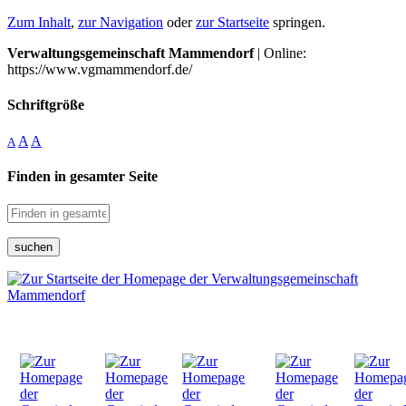
Zum Inhalt
,
zur Navigation
oder
zur Startseite
springen.
Verwaltungsgemeinschaft Mammendorf
| Online:
https://www.vgmammendorf.de/
Schriftgröße
A
A
A
Finden in gesamter Seite
suchen