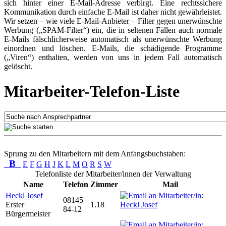
sich hinter einer E-Mail-Adresse verbirgt. Eine rechtssichere
Kommunikation durch einfache E-Mail ist daher nicht gewährleistet.
Wir setzen – wie viele E-Mail-Anbieter – Filter gegen unerwünschte
Werbung („SPAM-Filter“) ein, die in seltenen Fällen auch normale
E-Mails fälschlicherweise automatisch als unerwünschte Werbung
einordnen und löschen. E-Mails, die schädigende Programme
(„Viren“) enthalten, werden von uns in jedem Fall automatisch
gelöscht.
Mitarbeiter-Telefon-Liste
Sprung zu den Mitarbeitern mit dem Anfangsbuchstaben:
B
E
F
G
H
J
K
L
M
O
R
S
W
Telefonliste der Mitarbeiter/innen der Verwaltung
Name
Telefon
Zimmer
Mail
Heckl Josef
08145
Erster
1.18
84-12
Bürgermeister