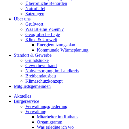
Überörtliche Behörden
Notruftafel
Satzungen
Über uns
Grußwort
Was ist eine VGem ?
Geografische Lage
Klima & Umwelt
Energienutzungsplan
Kommunale Wärmeplanung
Standort & Gewerbe
Grundstücke
Gewerbeverband
Nahversorgung im Landkreis
Breitbandausbau
Klimaschutzkonzept
Mitgliedsgemeinden
Aktuelles
Bürgerservice
Verwaltungsgliederung
Verwaltung
Mitarbeiter im Rathaus
Organigramm
Was erledige ich wo