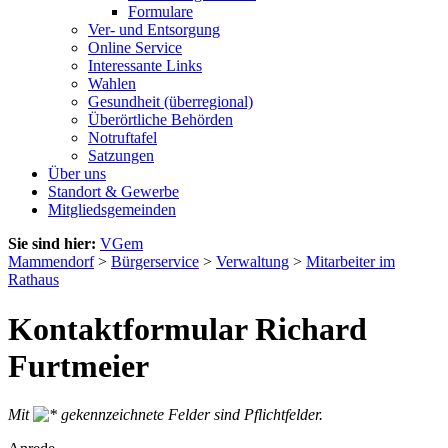
Formulare
Ver- und Entsorgung
Online Service
Interessante Links
Wahlen
Gesundheit (überregional)
Überörtliche Behörden
Notruftafel
Satzungen
Über uns
Standort & Gewerbe
Mitgliedsgemeinden
Sie sind hier:
VGem
Mammendorf
>
Bürgerservice
>
Verwaltung
>
Mitarbeiter im
Rathaus
Kontaktformular Richard
Furtmeier
Mit
gekennzeichnete Felder sind Pflichtfelder.