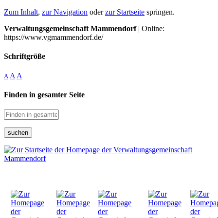
Zum Inhalt
,
zur Navigation
oder
zur Startseite
springen.
Verwaltungsgemeinschaft Mammendorf
| Online:
https://www.vgmammendorf.de/
Schriftgröße
A
A
A
Finden in gesamter Seite
suchen