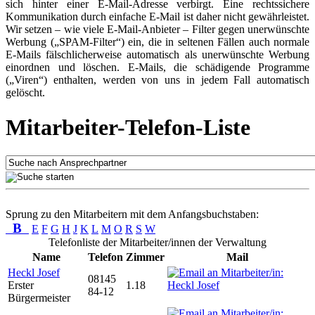
sich hinter einer E-Mail-Adresse verbirgt. Eine rechtssichere
Kommunikation durch einfache E-Mail ist daher nicht gewährleistet.
Wir setzen – wie viele E-Mail-Anbieter – Filter gegen unerwünschte
Werbung („SPAM-Filter“) ein, die in seltenen Fällen auch normale
E-Mails fälschlicherweise automatisch als unerwünschte Werbung
einordnen und löschen. E-Mails, die schädigende Programme
(„Viren“) enthalten, werden von uns in jedem Fall automatisch
gelöscht.
Mitarbeiter-Telefon-Liste
Sprung zu den Mitarbeitern mit dem Anfangsbuchstaben:
B
E
F
G
H
J
K
L
M
O
R
S
W
Telefonliste der Mitarbeiter/innen der Verwaltung
Name
Telefon
Zimmer
Mail
Heckl Josef
08145
Erster
1.18
84-12
Bürgermeister