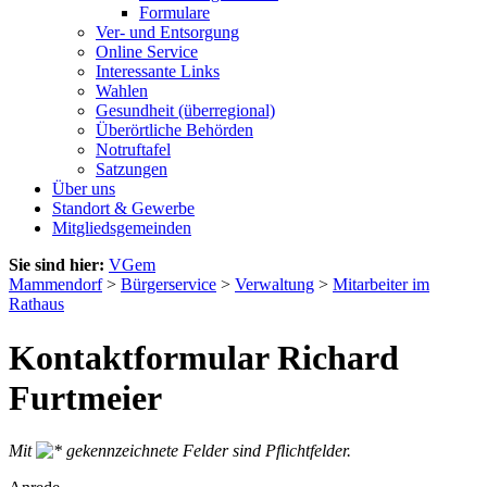
Formulare
Ver- und Entsorgung
Online Service
Interessante Links
Wahlen
Gesundheit (überregional)
Überörtliche Behörden
Notruftafel
Satzungen
Über uns
Standort & Gewerbe
Mitgliedsgemeinden
Sie sind hier:
VGem
Mammendorf
>
Bürgerservice
>
Verwaltung
>
Mitarbeiter im
Rathaus
Kontaktformular Richard
Furtmeier
Mit
gekennzeichnete Felder sind Pflichtfelder.