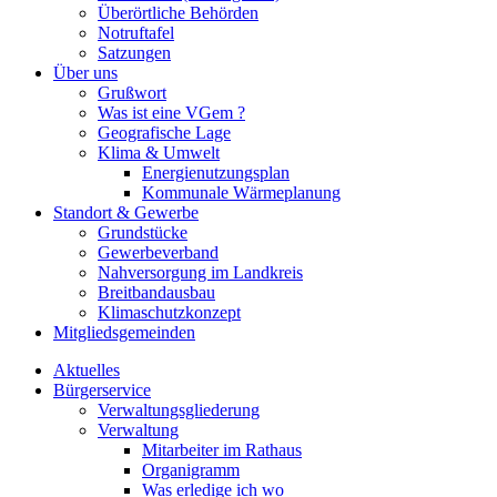
Überörtliche Behörden
Notruftafel
Satzungen
Über uns
Grußwort
Was ist eine VGem ?
Geografische Lage
Klima & Umwelt
Energienutzungsplan
Kommunale Wärmeplanung
Standort & Gewerbe
Grundstücke
Gewerbeverband
Nahversorgung im Landkreis
Breitbandausbau
Klimaschutzkonzept
Mitgliedsgemeinden
Aktuelles
Bürgerservice
Verwaltungsgliederung
Verwaltung
Mitarbeiter im Rathaus
Organigramm
Was erledige ich wo