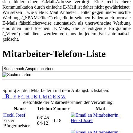
sich hinter einer E-Mail-Adresse verbirgt. Eine rechtssichere
Kommunikation durch einfache E-Mail ist daher nicht gewährleistet.
Wir setzen – wie viele E-Mail-Anbieter – Filter gegen unerwünschte
Werbung („SPAM-Filter“) ein, die in seltenen Fällen auch normale
E-Mails fälschlicherweise automatisch als unerwünschte Werbung
einordnen und löschen. E-Mails, die schädigende Programme
(„Viren“) enthalten, werden von uns in jedem Fall automatisch
gelöscht.
Mitarbeiter-Telefon-Liste
Sprung zu den Mitarbeitern mit dem Anfangsbuchstaben:
B
E
F
G
H
J
K
L
M
O
R
S
W
Telefonliste der Mitarbeiter/innen der Verwaltung
Name
Telefon
Zimmer
Mail
Heckl Josef
08145
Erster
1.18
84-12
Bürgermeister