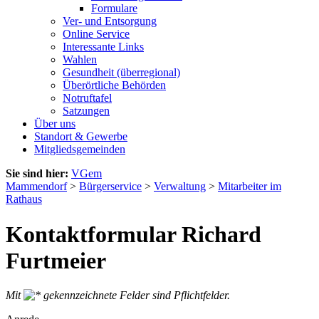
Formulare
Ver- und Entsorgung
Online Service
Interessante Links
Wahlen
Gesundheit (überregional)
Überörtliche Behörden
Notruftafel
Satzungen
Über uns
Standort & Gewerbe
Mitgliedsgemeinden
Sie sind hier:
VGem
Mammendorf
>
Bürgerservice
>
Verwaltung
>
Mitarbeiter im
Rathaus
Kontaktformular Richard
Furtmeier
Mit
gekennzeichnete Felder sind Pflichtfelder.