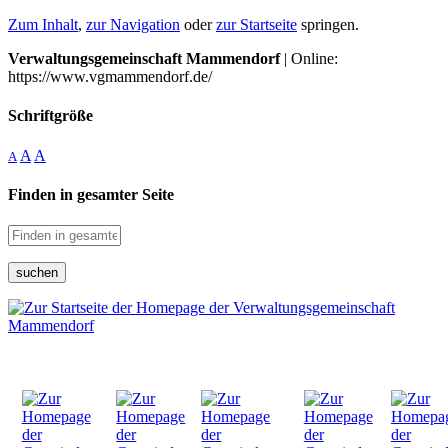
Zum Inhalt
,
zur Navigation
oder
zur Startseite
springen.
Verwaltungsgemeinschaft Mammendorf
| Online:
https://www.vgmammendorf.de/
Schriftgröße
A
A
A
Finden in gesamter Seite
suchen