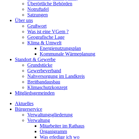
Überörtliche Behörden
Notruftafel
Satzungen
Über uns
Grußwort
Was ist eine VGem ?
Geografische Lage
Klima & Umwelt
Energienutzungsplan
Kommunale Wärmeplanung
Standort & Gewerbe
Grundstücke
Gewerbeverband
Nahversorgung im Landkreis
Breitbandausbau
Klimaschutzkonzept
Mitgliedsgemeinden
Aktuelles
Bürgerservice
Verwaltungsgliederung
Verwaltung
Mitarbeiter im Rathaus
Organigramm
Was erledige ich wo