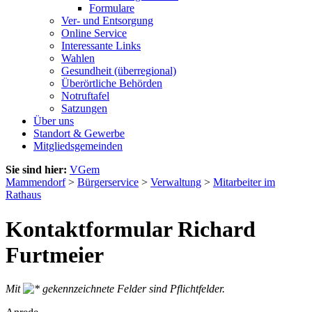
Formulare
Ver- und Entsorgung
Online Service
Interessante Links
Wahlen
Gesundheit (überregional)
Überörtliche Behörden
Notruftafel
Satzungen
Über uns
Standort & Gewerbe
Mitgliedsgemeinden
Sie sind hier:
VGem
Mammendorf
>
Bürgerservice
>
Verwaltung
>
Mitarbeiter im
Rathaus
Kontaktformular Richard
Furtmeier
Mit
gekennzeichnete Felder sind Pflichtfelder.