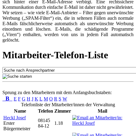
sich hinter einer E-Mail-Adresse verbirgt. Eine rechtssichere
Kommunikation durch einfache E-Mail ist daher nicht gewährleistet.
Wir setzen – wie viele E-Mail-Anbieter – Filter gegen unerwünschte
Werbung („SPAM-Filter“) ein, die in seltenen Fällen auch normale
E-Mails fälschlicherweise automatisch als unerwünschte Werbung
einordnen und löschen. E-Mails, die schädigende Programme
(„Viren“) enthalten, werden von uns in jedem Fall automatisch
gelöscht.
Mitarbeiter-Telefon-Liste
Sprung zu den Mitarbeitern mit dem Anfangsbuchstaben:
B
E
F
G
H
J
K
L
M
O
R
S
W
Telefonliste der Mitarbeiter/innen der Verwaltung
Name
Telefon
Zimmer
Mail
Heckl Josef
08145
Erster
1.18
84-12
Bürgermeister