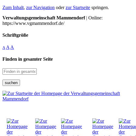
Zum Inhalt
,
zur Navigation
oder
zur Startseite
springen.
Verwaltungsgemeinschaft Mammendorf
| Online:
https://www.vgmammendorf.de/
Schriftgröße
A
A
A
Finden in gesamter Seite
suchen