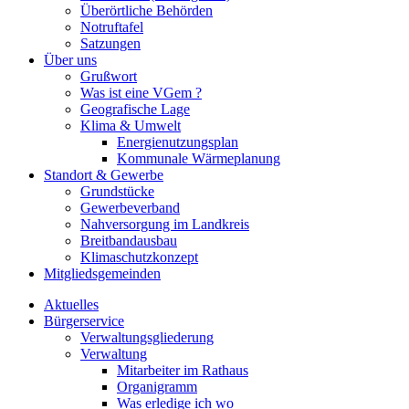
Überörtliche Behörden
Notruftafel
Satzungen
Über uns
Grußwort
Was ist eine VGem ?
Geografische Lage
Klima & Umwelt
Energienutzungsplan
Kommunale Wärmeplanung
Standort & Gewerbe
Grundstücke
Gewerbeverband
Nahversorgung im Landkreis
Breitbandausbau
Klimaschutzkonzept
Mitgliedsgemeinden
Aktuelles
Bürgerservice
Verwaltungsgliederung
Verwaltung
Mitarbeiter im Rathaus
Organigramm
Was erledige ich wo