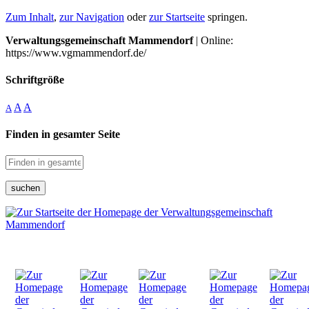
Zum Inhalt
,
zur Navigation
oder
zur Startseite
springen.
Verwaltungsgemeinschaft Mammendorf
| Online:
https://www.vgmammendorf.de/
Schriftgröße
A
A
A
Finden in gesamter Seite
suchen