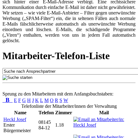
sich hinter einer E-Mail-Adresse verbirgt. Eine rechtssichere
Kommunikation durch einfache E-Mail ist daher nicht gewährleistet.
Wir setzen – wie viele E-Mail-Anbieter – Filter gegen unerwünschte
Werbung („SPAM-Filter“) ein, die in seltenen Fällen auch normale
E-Mails fälschlicherweise automatisch als unerwünschte Werbung
einordnen und löschen. E-Mails, die schädigende Programme
(„Viren“) enthalten, werden von uns in jedem Fall automatisch
gelöscht.
Mitarbeiter-Telefon-Liste
Sprung zu den Mitarbeitern mit dem Anfangsbuchstaben:
B
E
F
G
H
J
K
L
M
O
R
S
W
Telefonliste der Mitarbeiter/innen der Verwaltung
Name
Telefon
Zimmer
Mail
Heckl Josef
08145
Erster
1.18
84-12
Bürgermeister