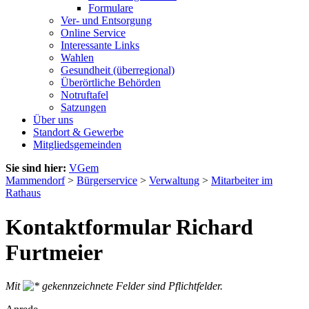
Formulare
Ver- und Entsorgung
Online Service
Interessante Links
Wahlen
Gesundheit (überregional)
Überörtliche Behörden
Notruftafel
Satzungen
Über uns
Standort & Gewerbe
Mitgliedsgemeinden
Sie sind hier:
VGem
Mammendorf
>
Bürgerservice
>
Verwaltung
>
Mitarbeiter im
Rathaus
Kontaktformular Richard
Furtmeier
Mit
gekennzeichnete Felder sind Pflichtfelder.