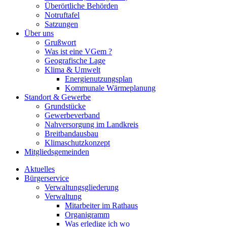
Überörtliche Behörden
Notruftafel
Satzungen
Über uns
Grußwort
Was ist eine VGem ?
Geografische Lage
Klima & Umwelt
Energienutzungsplan
Kommunale Wärmeplanung
Standort & Gewerbe
Grundstücke
Gewerbeverband
Nahversorgung im Landkreis
Breitbandausbau
Klimaschutzkonzept
Mitgliedsgemeinden
Aktuelles
Bürgerservice
Verwaltungsgliederung
Verwaltung
Mitarbeiter im Rathaus
Organigramm
Was erledige ich wo