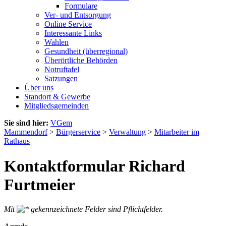
Formulare
Ver- und Entsorgung
Online Service
Interessante Links
Wahlen
Gesundheit (überregional)
Überörtliche Behörden
Notruftafel
Satzungen
Über uns
Standort & Gewerbe
Mitgliedsgemeinden
Sie sind hier:
VGem
Mammendorf
>
Bürgerservice
>
Verwaltung
>
Mitarbeiter im
Rathaus
Kontaktformular Richard
Furtmeier
Mit
gekennzeichnete Felder sind Pflichtfelder.