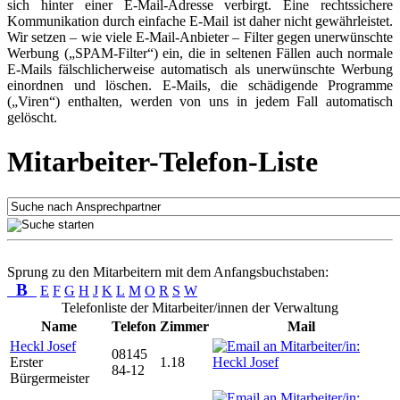
sich hinter einer E-Mail-Adresse verbirgt. Eine rechtssichere
Kommunikation durch einfache E-Mail ist daher nicht gewährleistet.
Wir setzen – wie viele E-Mail-Anbieter – Filter gegen unerwünschte
Werbung („SPAM-Filter“) ein, die in seltenen Fällen auch normale
E-Mails fälschlicherweise automatisch als unerwünschte Werbung
einordnen und löschen. E-Mails, die schädigende Programme
(„Viren“) enthalten, werden von uns in jedem Fall automatisch
gelöscht.
Mitarbeiter-Telefon-Liste
Sprung zu den Mitarbeitern mit dem Anfangsbuchstaben:
B
E
F
G
H
J
K
L
M
O
R
S
W
Telefonliste der Mitarbeiter/innen der Verwaltung
Name
Telefon
Zimmer
Mail
Heckl Josef
08145
Erster
1.18
84-12
Bürgermeister