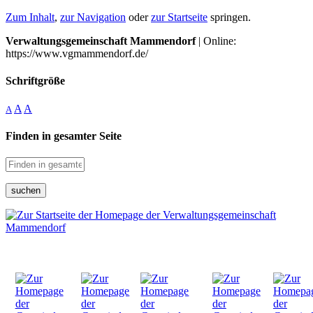
Zum Inhalt
,
zur Navigation
oder
zur Startseite
springen.
Verwaltungsgemeinschaft Mammendorf
| Online:
https://www.vgmammendorf.de/
Schriftgröße
A
A
A
Finden in gesamter Seite
suchen