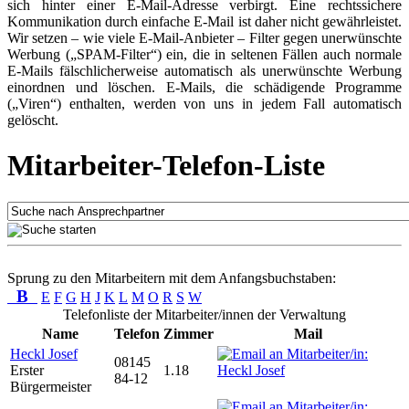
sich hinter einer E-Mail-Adresse verbirgt. Eine rechtssichere
Kommunikation durch einfache E-Mail ist daher nicht gewährleistet.
Wir setzen – wie viele E-Mail-Anbieter – Filter gegen unerwünschte
Werbung („SPAM-Filter“) ein, die in seltenen Fällen auch normale
E-Mails fälschlicherweise automatisch als unerwünschte Werbung
einordnen und löschen. E-Mails, die schädigende Programme
(„Viren“) enthalten, werden von uns in jedem Fall automatisch
gelöscht.
Mitarbeiter-Telefon-Liste
Sprung zu den Mitarbeitern mit dem Anfangsbuchstaben:
B
E
F
G
H
J
K
L
M
O
R
S
W
Telefonliste der Mitarbeiter/innen der Verwaltung
Name
Telefon
Zimmer
Mail
Heckl Josef
08145
Erster
1.18
84-12
Bürgermeister