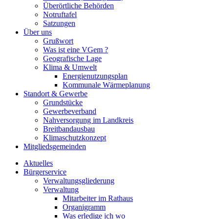
Überörtliche Behörden
Notruftafel
Satzungen
Über uns
Grußwort
Was ist eine VGem ?
Geografische Lage
Klima & Umwelt
Energienutzungsplan
Kommunale Wärmeplanung
Standort & Gewerbe
Grundstücke
Gewerbeverband
Nahversorgung im Landkreis
Breitbandausbau
Klimaschutzkonzept
Mitgliedsgemeinden
Aktuelles
Bürgerservice
Verwaltungsgliederung
Verwaltung
Mitarbeiter im Rathaus
Organigramm
Was erledige ich wo