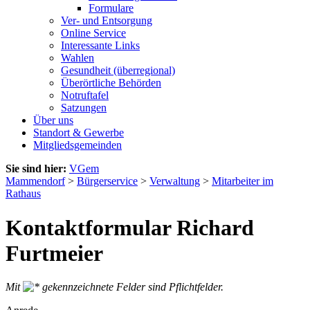
Formulare
Ver- und Entsorgung
Online Service
Interessante Links
Wahlen
Gesundheit (überregional)
Überörtliche Behörden
Notruftafel
Satzungen
Über uns
Standort & Gewerbe
Mitgliedsgemeinden
Sie sind hier:
VGem
Mammendorf
>
Bürgerservice
>
Verwaltung
>
Mitarbeiter im
Rathaus
Kontaktformular Richard
Furtmeier
Mit
gekennzeichnete Felder sind Pflichtfelder.