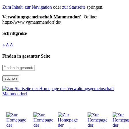
Zum Inhalt
,
zur Navigation
oder
zur Startseite
springen.
Verwaltungsgemeinschaft Mammendorf
| Online:
https://www.vgmammendorf.de/
Schriftgröße
A
A
A
Finden in gesamter Seite
suchen