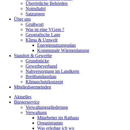
Überörtliche Behörden
Notruftafel
Satzungen
Über uns
Grußwort
Was ist eine VGem ?
Geografische Lage
Klima & Umwelt
Energienutzungsplan
Kommunale Wärmeplanung
Standort & Gewerbe
Grundstücke
Gewerbeverband
Nahversorgung im Landkreis
Breitbandausbau
Klimaschutzkonzept
Mitgliedsgemeinden
Aktuelles
Bürgerservice
Verwaltungsgliederung
Verwaltung
Mitarbeiter im Rathaus
Organigramm
Was erledige ich wo