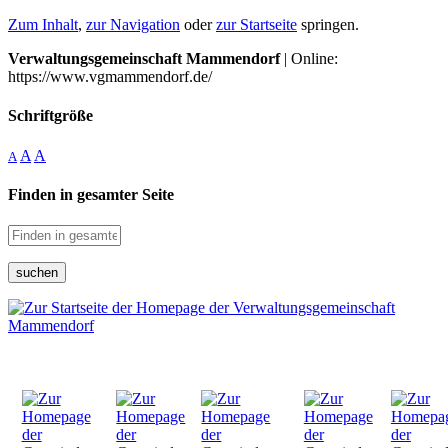
Zum Inhalt
,
zur Navigation
oder
zur Startseite
springen.
Verwaltungsgemeinschaft Mammendorf
| Online:
https://www.vgmammendorf.de/
Schriftgröße
A
A
A
Finden in gesamter Seite
suchen