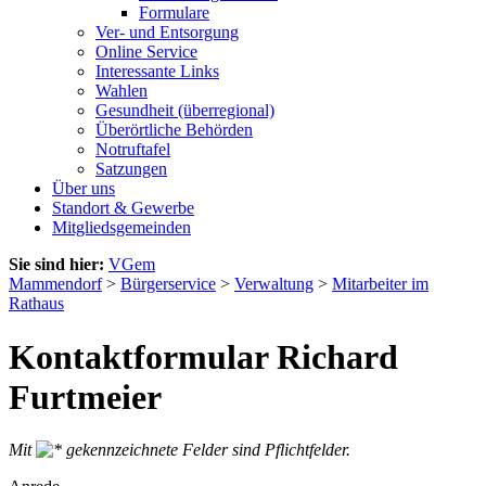
Formulare
Ver- und Entsorgung
Online Service
Interessante Links
Wahlen
Gesundheit (überregional)
Überörtliche Behörden
Notruftafel
Satzungen
Über uns
Standort & Gewerbe
Mitgliedsgemeinden
Sie sind hier:
VGem
Mammendorf
>
Bürgerservice
>
Verwaltung
>
Mitarbeiter im
Rathaus
Kontaktformular Richard
Furtmeier
Mit
gekennzeichnete Felder sind Pflichtfelder.