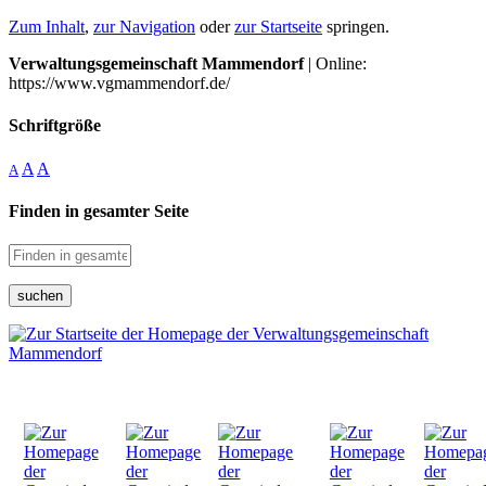
Zum Inhalt
,
zur Navigation
oder
zur Startseite
springen.
Verwaltungsgemeinschaft Mammendorf
| Online:
https://www.vgmammendorf.de/
Schriftgröße
A
A
A
Finden in gesamter Seite
suchen