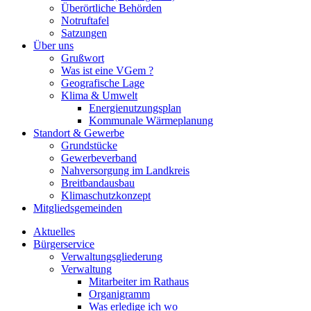
Überörtliche Behörden
Notruftafel
Satzungen
Über uns
Grußwort
Was ist eine VGem ?
Geografische Lage
Klima & Umwelt
Energienutzungsplan
Kommunale Wärmeplanung
Standort & Gewerbe
Grundstücke
Gewerbeverband
Nahversorgung im Landkreis
Breitbandausbau
Klimaschutzkonzept
Mitgliedsgemeinden
Aktuelles
Bürgerservice
Verwaltungsgliederung
Verwaltung
Mitarbeiter im Rathaus
Organigramm
Was erledige ich wo