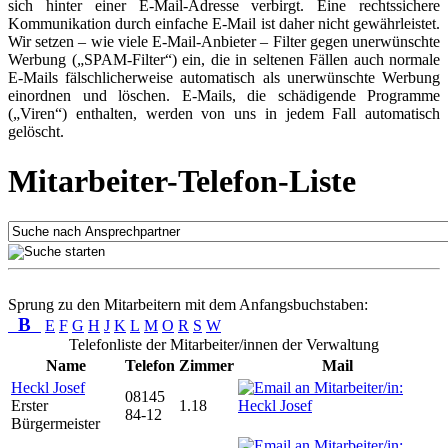
sich hinter einer E-Mail-Adresse verbirgt. Eine rechtssichere
Kommunikation durch einfache E-Mail ist daher nicht gewährleistet.
Wir setzen – wie viele E-Mail-Anbieter – Filter gegen unerwünschte
Werbung („SPAM-Filter“) ein, die in seltenen Fällen auch normale
E-Mails fälschlicherweise automatisch als unerwünschte Werbung
einordnen und löschen. E-Mails, die schädigende Programme
(„Viren“) enthalten, werden von uns in jedem Fall automatisch
gelöscht.
Mitarbeiter-Telefon-Liste
Sprung zu den Mitarbeitern mit dem Anfangsbuchstaben:
B
E
F
G
H
J
K
L
M
O
R
S
W
Telefonliste der Mitarbeiter/innen der Verwaltung
Name
Telefon
Zimmer
Mail
Heckl Josef
08145
Erster
1.18
84-12
Bürgermeister