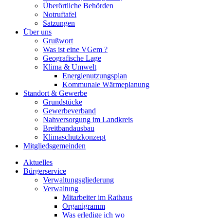
Überörtliche Behörden
Notruftafel
Satzungen
Über uns
Grußwort
Was ist eine VGem ?
Geografische Lage
Klima & Umwelt
Energienutzungsplan
Kommunale Wärmeplanung
Standort & Gewerbe
Grundstücke
Gewerbeverband
Nahversorgung im Landkreis
Breitbandausbau
Klimaschutzkonzept
Mitgliedsgemeinden
Aktuelles
Bürgerservice
Verwaltungsgliederung
Verwaltung
Mitarbeiter im Rathaus
Organigramm
Was erledige ich wo