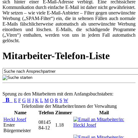
sich hinter einer E-Mail-Adresse verbirgt. Eine rechtssichere
Kommunikation durch einfache E-Mail ist daher nicht gewährleistet.
Wir setzen – wie viele E-Mail-Anbieter – Filter gegen unerwünschte
Werbung („SPAM-Filter“) ein, die in seltenen Fällen auch normale
E-Mails fälschlicherweise automatisch als unerwünschte Werbung
einordnen und löschen. E-Mails, die schädigende Programme
(„Viren“) enthalten, werden von uns in jedem Fall automatisch
gelöscht.
Mitarbeiter-Telefon-Liste
Sprung zu den Mitarbeitern mit dem Anfangsbuchstaben:
B
E
F
G
H
J
K
L
M
O
R
S
W
Telefonliste der Mitarbeiter/innen der Verwaltung
Name
Telefon
Zimmer
Mail
Heckl Josef
08145
Erster
1.18
84-12
Bürgermeister