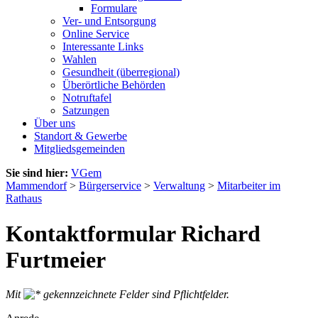
Formulare
Ver- und Entsorgung
Online Service
Interessante Links
Wahlen
Gesundheit (überregional)
Überörtliche Behörden
Notruftafel
Satzungen
Über uns
Standort & Gewerbe
Mitgliedsgemeinden
Sie sind hier:
VGem
Mammendorf
>
Bürgerservice
>
Verwaltung
>
Mitarbeiter im
Rathaus
Kontaktformular Richard
Furtmeier
Mit
gekennzeichnete Felder sind Pflichtfelder.