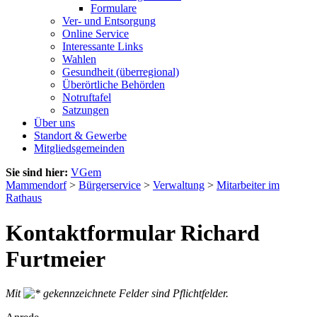
Formulare
Ver- und Entsorgung
Online Service
Interessante Links
Wahlen
Gesundheit (überregional)
Überörtliche Behörden
Notruftafel
Satzungen
Über uns
Standort & Gewerbe
Mitgliedsgemeinden
Sie sind hier:
VGem
Mammendorf
>
Bürgerservice
>
Verwaltung
>
Mitarbeiter im
Rathaus
Kontaktformular Richard
Furtmeier
Mit
gekennzeichnete Felder sind Pflichtfelder.