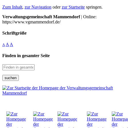
Zum Inhalt
,
zur Navigation
oder
zur Startseite
springen.
Verwaltungsgemeinschaft Mammendorf
| Online:
https://www.vgmammendorf.de/
Schriftgröße
A
A
A
Finden in gesamter Seite
suchen