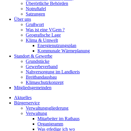
Überörtliche Behörden
Notruftafel
Satzungen
Über uns
Grußwort
Was ist eine VGem ?
Geografische Lage
Klima & Umwelt
Energienutzungsplan
Kommunale Wärmeplanung
Standort & Gewerbe
Grundstücke
Gewerbeverband
Nahversorgung im Landkreis
Breitbandausbau
Klimaschutzkonzept
Mitgliedsgemeinden
Aktuelles
Bürgerservice
Verwaltungsgliederung
Verwaltung
Mitarbeiter im Rathaus
Organigramm
Was erledige ich wo