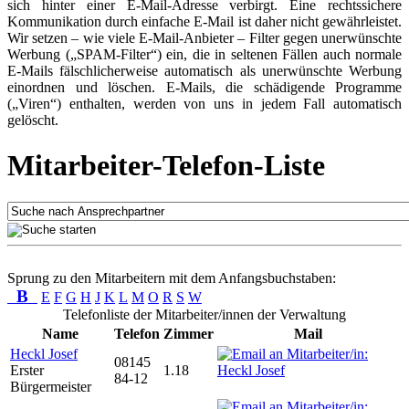
sich hinter einer E-Mail-Adresse verbirgt. Eine rechtssichere
Kommunikation durch einfache E-Mail ist daher nicht gewährleistet.
Wir setzen – wie viele E-Mail-Anbieter – Filter gegen unerwünschte
Werbung („SPAM-Filter“) ein, die in seltenen Fällen auch normale
E-Mails fälschlicherweise automatisch als unerwünschte Werbung
einordnen und löschen. E-Mails, die schädigende Programme
(„Viren“) enthalten, werden von uns in jedem Fall automatisch
gelöscht.
Mitarbeiter-Telefon-Liste
Sprung zu den Mitarbeitern mit dem Anfangsbuchstaben:
B
E
F
G
H
J
K
L
M
O
R
S
W
Telefonliste der Mitarbeiter/innen der Verwaltung
Name
Telefon
Zimmer
Mail
Heckl Josef
08145
Erster
1.18
84-12
Bürgermeister