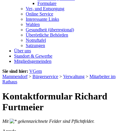
Formulare
Ver- und Entsorgung
Online Service
Interessante Links
Wahlen
Gesundheit (überregional)
Überörtliche Behörden
Notruftafel
Satzungen
Über uns
Standort & Gewerbe
Mitgliedsgemeinden
Sie sind hier:
VGem
Mammendorf
>
Bürgerservice
>
Verwaltung
>
Mitarbeiter im
Rathaus
Kontaktformular Richard
Furtmeier
Mit
gekennzeichnete Felder sind Pflichtfelder.