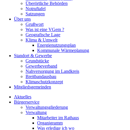
Überörtliche Behörden
Notruftafel
Satzungen
Über uns
Grußwort
Was ist eine VGem ?
Geografische Lage
Klima & Umwelt
Energienutzungsplan
Kommunale Wärmeplanung
Standort & Gewerbe
Grundstücke
Gewerbeverband
Nahversorgung im Landkreis
Breitbandausbau
Klimaschutzkonzept
Mitgliedsgemeinden
Aktuelles
Bürgerservice
Verwaltungsgliederung
Verwaltung
Mitarbeiter im Rathaus
Organigramm
Was erledige ich wo