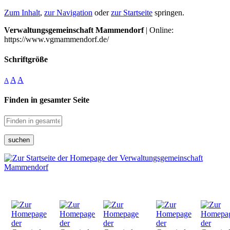
Zum Inhalt
,
zur Navigation
oder
zur Startseite
springen.
Verwaltungsgemeinschaft Mammendorf
| Online:
https://www.vgmammendorf.de/
Schriftgröße
A
A
A
Finden in gesamter Seite
suchen