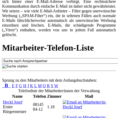
sich hinter einer E-Mail-Adresse verbirgt. Eine rechtssichere
Kommunikation durch einfache E-Mail ist daher nicht gewährleistet.
Wir setzen – wie viele E-Mail-Anbieter – Filter gegen unerwünschte
Werbung („SPAM-Filter“) ein, die in seltenen Fällen auch normale
E-Mails fälschlicherweise automatisch als unerwünschte Werbung
einordnen und löschen. E-Mails, die schädigende Programme
(„Viren“) enthalten, werden von uns in jedem Fall automatisch
gelöscht.
Mitarbeiter-Telefon-Liste
Sprung zu den Mitarbeitern mit dem Anfangsbuchstaben:
B
E
F
G
H
J
K
L
M
O
R
S
W
Telefonliste der Mitarbeiter/innen der Verwaltung
Name
Telefon
Zimmer
Mail
Heckl Josef
08145
Erster
1.18
84-12
Bürgermeister