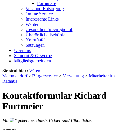
Formulare
Ver- und Entsorgung
Online Service
Interessante Links
Wahlen
Gesundheit (überregional)
Überörtliche Behörden
Notruftafel
Satzungen
Über uns
Standort & Gewerbe
Mitgliedsgemeinden
Sie sind hier:
VGem
Mammendorf
>
Bürgerservice
>
Verwaltung
>
Mitarbeiter im
Rathaus
Kontaktformular Richard
Furtmeier
Mit
gekennzeichnete Felder sind Pflichtfelder.