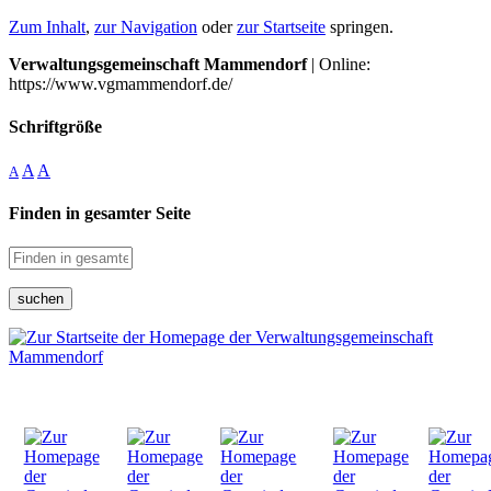
Zum Inhalt
,
zur Navigation
oder
zur Startseite
springen.
Verwaltungsgemeinschaft Mammendorf
| Online:
https://www.vgmammendorf.de/
Schriftgröße
A
A
A
Finden in gesamter Seite
suchen