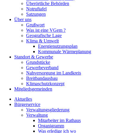
Überörtliche Behörden
Notruftafel
Satzungen
Über uns
Grußwort
Was ist eine VGem ?
Geografische Lage
Klima & Umwelt
Energienutzungsplan
Kommunale Wärmeplanung
Standort & Gewerbe
Grundstücke
Gewerbeverband
Nahversorgung im Landkreis
Breitbandausbau
Klimaschutzkonzept
Mitgliedsgemeinden
Aktuelles
Bürgerservice
Verwaltungsgliederung
Verwaltung
Mitarbeiter im Rathaus
Organigramm
Was erledige ich wo