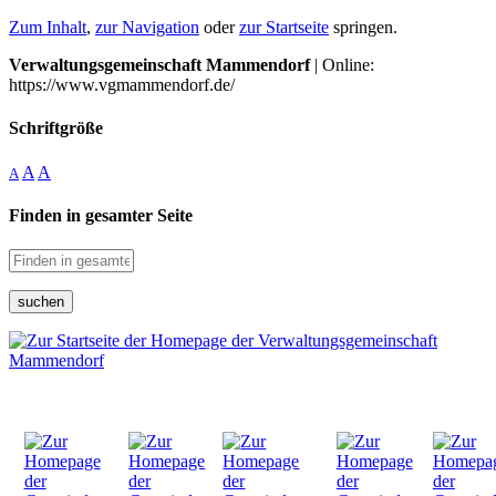
Zum Inhalt
,
zur Navigation
oder
zur Startseite
springen.
Verwaltungsgemeinschaft Mammendorf
| Online:
https://www.vgmammendorf.de/
Schriftgröße
A
A
A
Finden in gesamter Seite
suchen