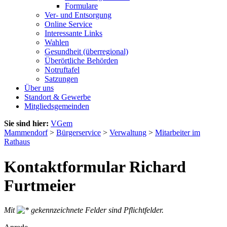
Formulare
Ver- und Entsorgung
Online Service
Interessante Links
Wahlen
Gesundheit (überregional)
Überörtliche Behörden
Notruftafel
Satzungen
Über uns
Standort & Gewerbe
Mitgliedsgemeinden
Sie sind hier:
VGem
Mammendorf
>
Bürgerservice
>
Verwaltung
>
Mitarbeiter im
Rathaus
Kontaktformular Richard
Furtmeier
Mit
gekennzeichnete Felder sind Pflichtfelder.