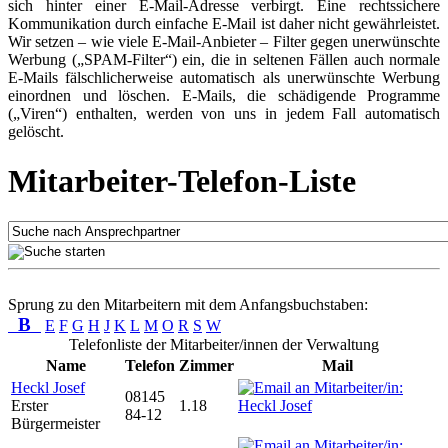
sich hinter einer E-Mail-Adresse verbirgt. Eine rechtssichere
Kommunikation durch einfache E-Mail ist daher nicht gewährleistet.
Wir setzen – wie viele E-Mail-Anbieter – Filter gegen unerwünschte
Werbung („SPAM-Filter“) ein, die in seltenen Fällen auch normale
E-Mails fälschlicherweise automatisch als unerwünschte Werbung
einordnen und löschen. E-Mails, die schädigende Programme
(„Viren“) enthalten, werden von uns in jedem Fall automatisch
gelöscht.
Mitarbeiter-Telefon-Liste
Sprung zu den Mitarbeitern mit dem Anfangsbuchstaben:
B
E
F
G
H
J
K
L
M
O
R
S
W
Telefonliste der Mitarbeiter/innen der Verwaltung
Name
Telefon
Zimmer
Mail
Heckl Josef
08145
Erster
1.18
84-12
Bürgermeister