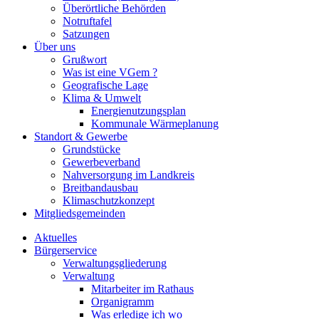
Überörtliche Behörden
Notruftafel
Satzungen
Über uns
Grußwort
Was ist eine VGem ?
Geografische Lage
Klima & Umwelt
Energienutzungsplan
Kommunale Wärmeplanung
Standort & Gewerbe
Grundstücke
Gewerbeverband
Nahversorgung im Landkreis
Breitbandausbau
Klimaschutzkonzept
Mitgliedsgemeinden
Aktuelles
Bürgerservice
Verwaltungsgliederung
Verwaltung
Mitarbeiter im Rathaus
Organigramm
Was erledige ich wo