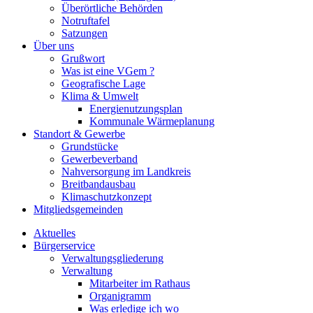
Überörtliche Behörden
Notruftafel
Satzungen
Über uns
Grußwort
Was ist eine VGem ?
Geografische Lage
Klima & Umwelt
Energienutzungsplan
Kommunale Wärmeplanung
Standort & Gewerbe
Grundstücke
Gewerbeverband
Nahversorgung im Landkreis
Breitbandausbau
Klimaschutzkonzept
Mitgliedsgemeinden
Aktuelles
Bürgerservice
Verwaltungsgliederung
Verwaltung
Mitarbeiter im Rathaus
Organigramm
Was erledige ich wo