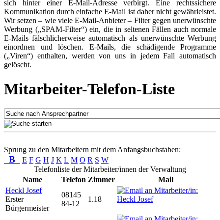
sich hinter einer E-Mail-Adresse verbirgt. Eine rechtssichere
Kommunikation durch einfache E-Mail ist daher nicht gewährleistet.
Wir setzen – wie viele E-Mail-Anbieter – Filter gegen unerwünschte
Werbung („SPAM-Filter“) ein, die in seltenen Fällen auch normale
E-Mails fälschlicherweise automatisch als unerwünschte Werbung
einordnen und löschen. E-Mails, die schädigende Programme
(„Viren“) enthalten, werden von uns in jedem Fall automatisch
gelöscht.
Mitarbeiter-Telefon-Liste
Sprung zu den Mitarbeitern mit dem Anfangsbuchstaben:
B
E
F
G
H
J
K
L
M
O
R
S
W
Telefonliste der Mitarbeiter/innen der Verwaltung
Name
Telefon
Zimmer
Mail
Heckl Josef
08145
Erster
1.18
84-12
Bürgermeister