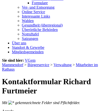
Formulare
Ver- und Entsorgung
Online Service
Interessante Links
Wahlen
Gesundheit (überregional)
Überörtliche Behörden
Notruftafel
Satzungen
Über uns
Standort & Gewerbe
Mitgliedsgemeinden
Sie sind hier:
VGem
Mammendorf
>
Bürgerservice
>
Verwaltung
>
Mitarbeiter im
Rathaus
Kontaktformular Richard
Furtmeier
Mit
gekennzeichnete Felder sind Pflichtfelder.