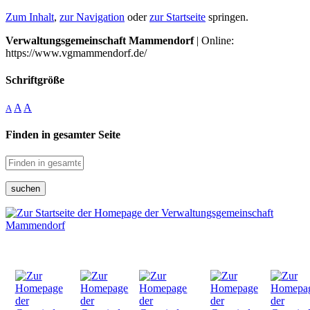
Zum Inhalt
,
zur Navigation
oder
zur Startseite
springen.
Verwaltungsgemeinschaft Mammendorf
| Online:
https://www.vgmammendorf.de/
Schriftgröße
A
A
A
Finden in gesamter Seite
suchen