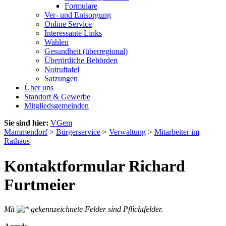
Formulare
Ver- und Entsorgung
Online Service
Interessante Links
Wahlen
Gesundheit (überregional)
Überörtliche Behörden
Notruftafel
Satzungen
Über uns
Standort & Gewerbe
Mitgliedsgemeinden
Sie sind hier:
VGem
Mammendorf
>
Bürgerservice
>
Verwaltung
>
Mitarbeiter im
Rathaus
Kontaktformular Richard
Furtmeier
Mit
gekennzeichnete Felder sind Pflichtfelder.