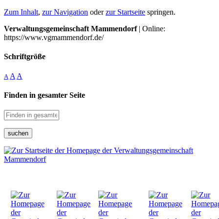
Zum Inhalt
,
zur Navigation
oder
zur Startseite
springen.
Verwaltungsgemeinschaft Mammendorf
| Online:
https://www.vgmammendorf.de/
Schriftgröße
A
A
A
Finden in gesamter Seite
suchen