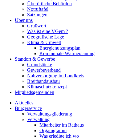
Überörtliche Behörden
Notruftafel
Satzungen
Über uns
Grußwort
Was ist eine VGem ?
Geografische Lage
Klima & Umwelt
Energienutzungsplan
Kommunale Wärmeplanung
Standort & Gewerbe
Grundstücke
Gewerbeverband
Nahversorgung im Landkreis
Breitbandausbau
Klimaschutzkonzept
Mitgliedsgemeinden
Aktuelles
Bürgerservice
Verwaltungsgliederung
Verwaltung
Mitarbeiter im Rathaus
Organigramm
Was erledige ich wo