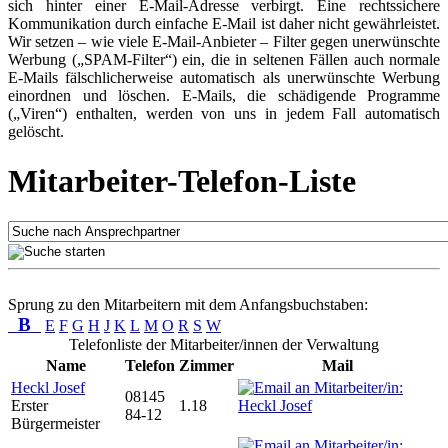
sich hinter einer E-Mail-Adresse verbirgt. Eine rechtssichere
Kommunikation durch einfache E-Mail ist daher nicht gewährleistet.
Wir setzen – wie viele E-Mail-Anbieter – Filter gegen unerwünschte
Werbung („SPAM-Filter“) ein, die in seltenen Fällen auch normale
E-Mails fälschlicherweise automatisch als unerwünschte Werbung
einordnen und löschen. E-Mails, die schädigende Programme
(„Viren“) enthalten, werden von uns in jedem Fall automatisch
gelöscht.
Mitarbeiter-Telefon-Liste
Sprung zu den Mitarbeitern mit dem Anfangsbuchstaben:
B
E
F
G
H
J
K
L
M
O
R
S
W
Telefonliste der Mitarbeiter/innen der Verwaltung
Name
Telefon
Zimmer
Mail
Heckl Josef
08145
Erster
1.18
84-12
Bürgermeister