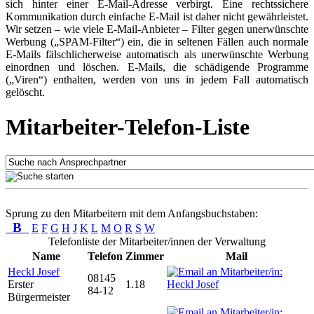
sich hinter einer E-Mail-Adresse verbirgt. Eine rechtssichere
Kommunikation durch einfache E-Mail ist daher nicht gewährleistet.
Wir setzen – wie viele E-Mail-Anbieter – Filter gegen unerwünschte
Werbung („SPAM-Filter“) ein, die in seltenen Fällen auch normale
E-Mails fälschlicherweise automatisch als unerwünschte Werbung
einordnen und löschen. E-Mails, die schädigende Programme
(„Viren“) enthalten, werden von uns in jedem Fall automatisch
gelöscht.
Mitarbeiter-Telefon-Liste
Sprung zu den Mitarbeitern mit dem Anfangsbuchstaben:
B
E
F
G
H
J
K
L
M
O
R
S
W
Telefonliste der Mitarbeiter/innen der Verwaltung
Name
Telefon
Zimmer
Mail
Heckl Josef
08145
Erster
1.18
84-12
Bürgermeister