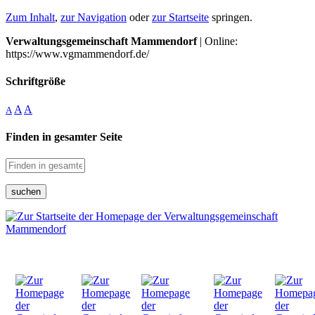
Zum Inhalt
,
zur Navigation
oder
zur Startseite
springen.
Verwaltungsgemeinschaft Mammendorf
| Online:
https://www.vgmammendorf.de/
Schriftgröße
A
A
A
Finden in gesamter Seite
suchen