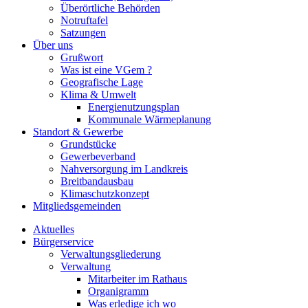
Überörtliche Behörden
Notruftafel
Satzungen
Über uns
Grußwort
Was ist eine VGem ?
Geografische Lage
Klima & Umwelt
Energienutzungsplan
Kommunale Wärmeplanung
Standort & Gewerbe
Grundstücke
Gewerbeverband
Nahversorgung im Landkreis
Breitbandausbau
Klimaschutzkonzept
Mitgliedsgemeinden
Aktuelles
Bürgerservice
Verwaltungsgliederung
Verwaltung
Mitarbeiter im Rathaus
Organigramm
Was erledige ich wo