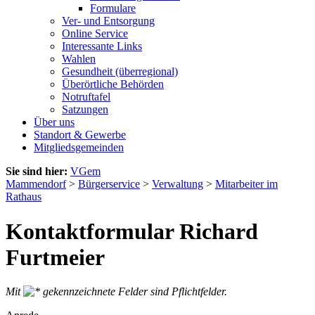
Formulare
Ver- und Entsorgung
Online Service
Interessante Links
Wahlen
Gesundheit (überregional)
Überörtliche Behörden
Notruftafel
Satzungen
Über uns
Standort & Gewerbe
Mitgliedsgemeinden
Sie sind hier:
VGem
Mammendorf
>
Bürgerservice
>
Verwaltung
>
Mitarbeiter im
Rathaus
Kontaktformular Richard
Furtmeier
Mit
gekennzeichnete Felder sind Pflichtfelder.