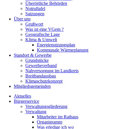
Überörtliche Behörden
Notruftafel
Satzungen
Über uns
Grußwort
Was ist eine VGem ?
Geografische Lage
Klima & Umwelt
Energienutzungsplan
Kommunale Wärmeplanung
Standort & Gewerbe
Grundstücke
Gewerbeverband
Nahversorgung im Landkreis
Breitbandausbau
Klimaschutzkonzept
Mitgliedsgemeinden
Aktuelles
Bürgerservice
Verwaltungsgliederung
Verwaltung
Mitarbeiter im Rathaus
Organigramm
Was erledige ich wo