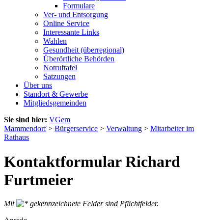
Formulare
Ver- und Entsorgung
Online Service
Interessante Links
Wahlen
Gesundheit (überregional)
Überörtliche Behörden
Notruftafel
Satzungen
Über uns
Standort & Gewerbe
Mitgliedsgemeinden
Sie sind hier:
VGem
Mammendorf
>
Bürgerservice
>
Verwaltung
>
Mitarbeiter im
Rathaus
Kontaktformular Richard
Furtmeier
Mit
gekennzeichnete Felder sind Pflichtfelder.