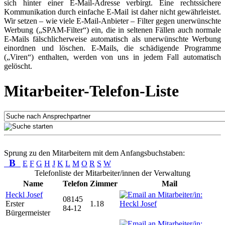
sich hinter einer E-Mail-Adresse verbirgt. Eine rechtssichere
Kommunikation durch einfache E-Mail ist daher nicht gewährleistet.
Wir setzen – wie viele E-Mail-Anbieter – Filter gegen unerwünschte
Werbung („SPAM-Filter“) ein, die in seltenen Fällen auch normale
E-Mails fälschlicherweise automatisch als unerwünschte Werbung
einordnen und löschen. E-Mails, die schädigende Programme
(„Viren“) enthalten, werden von uns in jedem Fall automatisch
gelöscht.
Mitarbeiter-Telefon-Liste
Sprung zu den Mitarbeitern mit dem Anfangsbuchstaben:
B
E
F
G
H
J
K
L
M
O
R
S
W
Telefonliste der Mitarbeiter/innen der Verwaltung
Name
Telefon
Zimmer
Mail
Heckl Josef
08145
Erster
1.18
84-12
Bürgermeister