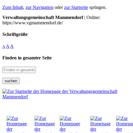
Zum Inhalt
,
zur Navigation
oder
zur Startseite
springen.
Verwaltungsgemeinschaft Mammendorf
| Online:
https://www.vgmammendorf.de/
Schriftgröße
A
A
A
Finden in gesamter Seite
suchen