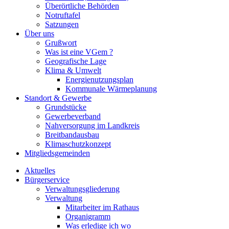
Überörtliche Behörden
Notruftafel
Satzungen
Über uns
Grußwort
Was ist eine VGem ?
Geografische Lage
Klima & Umwelt
Energienutzungsplan
Kommunale Wärmeplanung
Standort & Gewerbe
Grundstücke
Gewerbeverband
Nahversorgung im Landkreis
Breitbandausbau
Klimaschutzkonzept
Mitgliedsgemeinden
Aktuelles
Bürgerservice
Verwaltungsgliederung
Verwaltung
Mitarbeiter im Rathaus
Organigramm
Was erledige ich wo