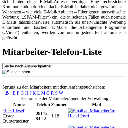
sich hinter einer E-Mail-Adresse verbirgt. Eine rechtssichere
Kommunikation durch einfache E-Mail ist daher nicht gewährleistet.
Wir setzen – wie viele E-Mail-Anbieter – Filter gegen unerwünschte
Werbung („SPAM-Filter“) ein, die in seltenen Fällen auch normale
E-Mails fälschlicherweise automatisch als unerwünschte Werbung
einordnen und löschen. E-Mails, die schädigende Programme
(„Viren“) enthalten, werden von uns in jedem Fall automatisch
gelöscht.
Mitarbeiter-Telefon-Liste
Sprung zu den Mitarbeitern mit dem Anfangsbuchstaben:
B
E
F
G
H
J
K
L
M
O
R
S
W
Telefonliste der Mitarbeiter/innen der Verwaltung
Name
Telefon
Zimmer
Mail
Heckl Josef
08145
Erster
1.18
84-12
Bürgermeister