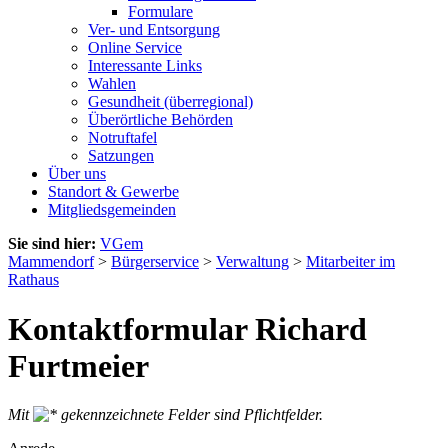
Formulare
Ver- und Entsorgung
Online Service
Interessante Links
Wahlen
Gesundheit (überregional)
Überörtliche Behörden
Notruftafel
Satzungen
Über uns
Standort & Gewerbe
Mitgliedsgemeinden
Sie sind hier:
VGem
Mammendorf
>
Bürgerservice
>
Verwaltung
>
Mitarbeiter im
Rathaus
Kontaktformular Richard
Furtmeier
Mit
gekennzeichnete Felder sind Pflichtfelder.