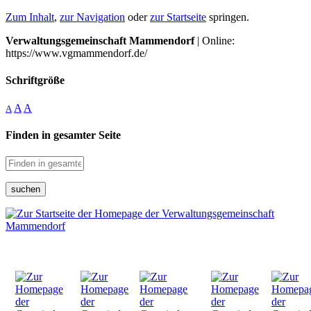
Zum Inhalt
,
zur Navigation
oder
zur Startseite
springen.
Verwaltungsgemeinschaft Mammendorf
| Online:
https://www.vgmammendorf.de/
Schriftgröße
A
A
A
Finden in gesamter Seite
suchen