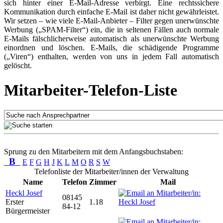
sich hinter einer E-Mail-Adresse verbirgt. Eine rechtssichere
Kommunikation durch einfache E-Mail ist daher nicht gewährleistet.
Wir setzen – wie viele E-Mail-Anbieter – Filter gegen unerwünschte
Werbung („SPAM-Filter“) ein, die in seltenen Fällen auch normale
E-Mails fälschlicherweise automatisch als unerwünschte Werbung
einordnen und löschen. E-Mails, die schädigende Programme
(„Viren“) enthalten, werden von uns in jedem Fall automatisch
gelöscht.
Mitarbeiter-Telefon-Liste
Sprung zu den Mitarbeitern mit dem Anfangsbuchstaben:
B
E
F
G
H
J
K
L
M
O
R
S
W
Telefonliste der Mitarbeiter/innen der Verwaltung
Name
Telefon
Zimmer
Mail
Heckl Josef
08145
Erster
1.18
84-12
Bürgermeister