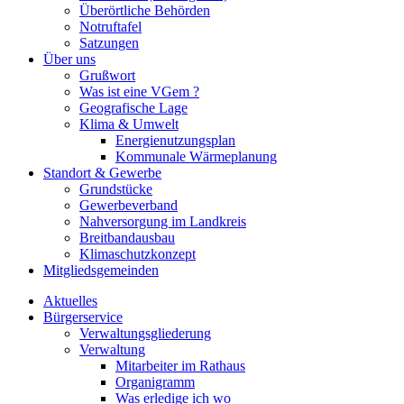
Überörtliche Behörden
Notruftafel
Satzungen
Über uns
Grußwort
Was ist eine VGem ?
Geografische Lage
Klima & Umwelt
Energienutzungsplan
Kommunale Wärmeplanung
Standort & Gewerbe
Grundstücke
Gewerbeverband
Nahversorgung im Landkreis
Breitbandausbau
Klimaschutzkonzept
Mitgliedsgemeinden
Aktuelles
Bürgerservice
Verwaltungsgliederung
Verwaltung
Mitarbeiter im Rathaus
Organigramm
Was erledige ich wo