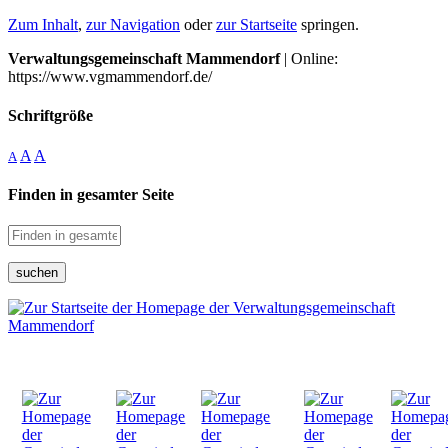
Zum Inhalt
,
zur Navigation
oder
zur Startseite
springen.
Verwaltungsgemeinschaft Mammendorf
| Online:
https://www.vgmammendorf.de/
Schriftgröße
A
A
A
Finden in gesamter Seite
suchen