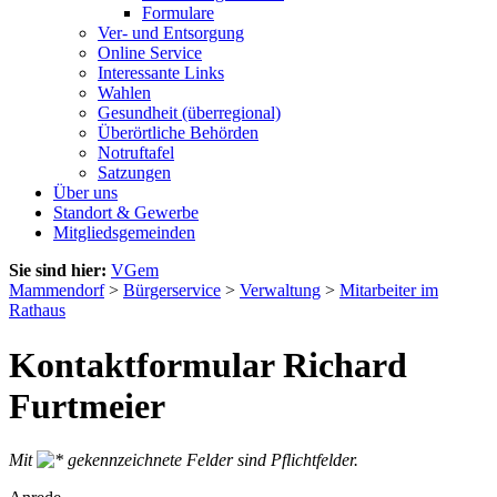
Formulare
Ver- und Entsorgung
Online Service
Interessante Links
Wahlen
Gesundheit (überregional)
Überörtliche Behörden
Notruftafel
Satzungen
Über uns
Standort & Gewerbe
Mitgliedsgemeinden
Sie sind hier:
VGem
Mammendorf
>
Bürgerservice
>
Verwaltung
>
Mitarbeiter im
Rathaus
Kontaktformular Richard
Furtmeier
Mit
gekennzeichnete Felder sind Pflichtfelder.