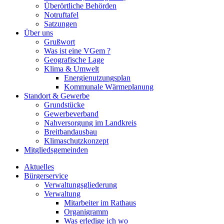
Überörtliche Behörden
Notruftafel
Satzungen
Über uns
Grußwort
Was ist eine VGem ?
Geografische Lage
Klima & Umwelt
Energienutzungsplan
Kommunale Wärmeplanung
Standort & Gewerbe
Grundstücke
Gewerbeverband
Nahversorgung im Landkreis
Breitbandausbau
Klimaschutzkonzept
Mitgliedsgemeinden
Aktuelles
Bürgerservice
Verwaltungsgliederung
Verwaltung
Mitarbeiter im Rathaus
Organigramm
Was erledige ich wo