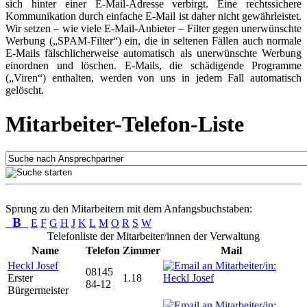
sich hinter einer E-Mail-Adresse verbirgt. Eine rechtssichere
Kommunikation durch einfache E-Mail ist daher nicht gewährleistet.
Wir setzen – wie viele E-Mail-Anbieter – Filter gegen unerwünschte
Werbung („SPAM-Filter“) ein, die in seltenen Fällen auch normale
E-Mails fälschlicherweise automatisch als unerwünschte Werbung
einordnen und löschen. E-Mails, die schädigende Programme
(„Viren“) enthalten, werden von uns in jedem Fall automatisch
gelöscht.
Mitarbeiter-Telefon-Liste
Sprung zu den Mitarbeitern mit dem Anfangsbuchstaben:
B
E
F
G
H
J
K
L
M
O
R
S
W
Telefonliste der Mitarbeiter/innen der Verwaltung
Name
Telefon
Zimmer
Mail
Heckl Josef
08145
Erster
1.18
84-12
Bürgermeister