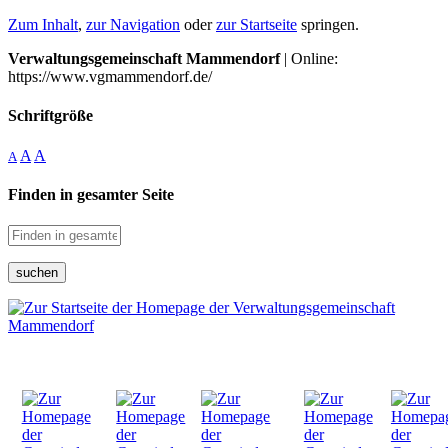
Zum Inhalt
,
zur Navigation
oder
zur Startseite
springen.
Verwaltungsgemeinschaft Mammendorf
| Online:
https://www.vgmammendorf.de/
Schriftgröße
A
A
A
Finden in gesamter Seite
suchen