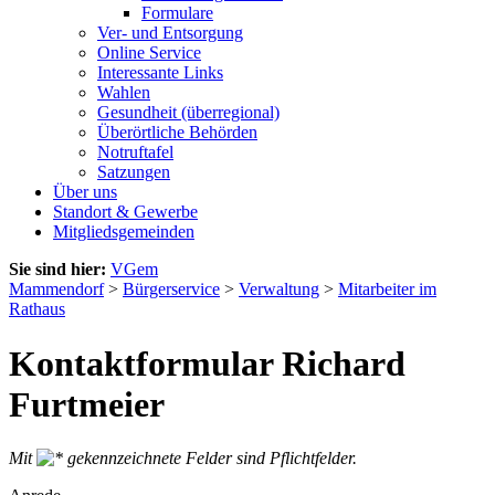
Formulare
Ver- und Entsorgung
Online Service
Interessante Links
Wahlen
Gesundheit (überregional)
Überörtliche Behörden
Notruftafel
Satzungen
Über uns
Standort & Gewerbe
Mitgliedsgemeinden
Sie sind hier:
VGem
Mammendorf
>
Bürgerservice
>
Verwaltung
>
Mitarbeiter im
Rathaus
Kontaktformular Richard
Furtmeier
Mit
gekennzeichnete Felder sind Pflichtfelder.