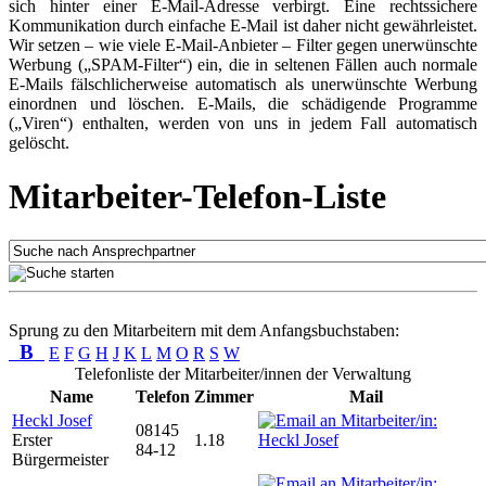
sich hinter einer E-Mail-Adresse verbirgt. Eine rechtssichere
Kommunikation durch einfache E-Mail ist daher nicht gewährleistet.
Wir setzen – wie viele E-Mail-Anbieter – Filter gegen unerwünschte
Werbung („SPAM-Filter“) ein, die in seltenen Fällen auch normale
E-Mails fälschlicherweise automatisch als unerwünschte Werbung
einordnen und löschen. E-Mails, die schädigende Programme
(„Viren“) enthalten, werden von uns in jedem Fall automatisch
gelöscht.
Mitarbeiter-Telefon-Liste
Sprung zu den Mitarbeitern mit dem Anfangsbuchstaben:
B
E
F
G
H
J
K
L
M
O
R
S
W
Telefonliste der Mitarbeiter/innen der Verwaltung
Name
Telefon
Zimmer
Mail
Heckl Josef
08145
Erster
1.18
84-12
Bürgermeister