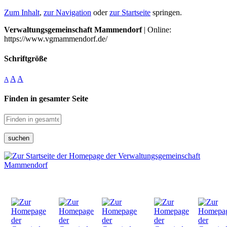
Zum Inhalt
,
zur Navigation
oder
zur Startseite
springen.
Verwaltungsgemeinschaft Mammendorf
| Online:
https://www.vgmammendorf.de/
Schriftgröße
A
A
A
Finden in gesamter Seite
suchen