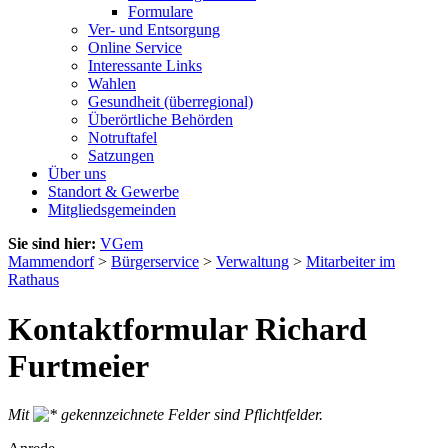
Formulare
Ver- und Entsorgung
Online Service
Interessante Links
Wahlen
Gesundheit (überregional)
Überörtliche Behörden
Notruftafel
Satzungen
Über uns
Standort & Gewerbe
Mitgliedsgemeinden
Sie sind hier:
VGem
Mammendorf
>
Bürgerservice
>
Verwaltung
>
Mitarbeiter im
Rathaus
Kontaktformular Richard
Furtmeier
Mit
gekennzeichnete Felder sind Pflichtfelder.