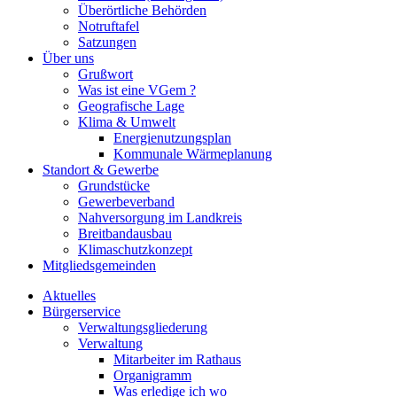
Überörtliche Behörden
Notruftafel
Satzungen
Über uns
Grußwort
Was ist eine VGem ?
Geografische Lage
Klima & Umwelt
Energienutzungsplan
Kommunale Wärmeplanung
Standort & Gewerbe
Grundstücke
Gewerbeverband
Nahversorgung im Landkreis
Breitbandausbau
Klimaschutzkonzept
Mitgliedsgemeinden
Aktuelles
Bürgerservice
Verwaltungsgliederung
Verwaltung
Mitarbeiter im Rathaus
Organigramm
Was erledige ich wo