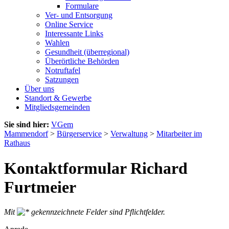
Formulare
Ver- und Entsorgung
Online Service
Interessante Links
Wahlen
Gesundheit (überregional)
Überörtliche Behörden
Notruftafel
Satzungen
Über uns
Standort & Gewerbe
Mitgliedsgemeinden
Sie sind hier:
VGem
Mammendorf
>
Bürgerservice
>
Verwaltung
>
Mitarbeiter im
Rathaus
Kontaktformular Richard
Furtmeier
Mit
gekennzeichnete Felder sind Pflichtfelder.