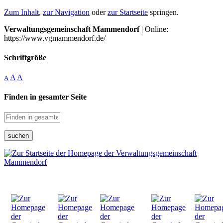
Zum Inhalt
,
zur Navigation
oder
zur Startseite
springen.
Verwaltungsgemeinschaft Mammendorf
| Online:
https://www.vgmammendorf.de/
Schriftgröße
A
A
A
Finden in gesamter Seite
suchen