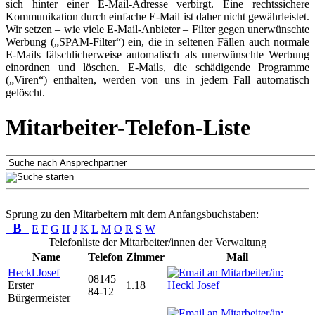
sich hinter einer E-Mail-Adresse verbirgt. Eine rechtssichere
Kommunikation durch einfache E-Mail ist daher nicht gewährleistet.
Wir setzen – wie viele E-Mail-Anbieter – Filter gegen unerwünschte
Werbung („SPAM-Filter“) ein, die in seltenen Fällen auch normale
E-Mails fälschlicherweise automatisch als unerwünschte Werbung
einordnen und löschen. E-Mails, die schädigende Programme
(„Viren“) enthalten, werden von uns in jedem Fall automatisch
gelöscht.
Mitarbeiter-Telefon-Liste
Sprung zu den Mitarbeitern mit dem Anfangsbuchstaben:
B
E
F
G
H
J
K
L
M
O
R
S
W
Telefonliste der Mitarbeiter/innen der Verwaltung
Name
Telefon
Zimmer
Mail
Heckl Josef
08145
Erster
1.18
84-12
Bürgermeister