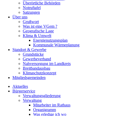
Überörtliche Behörden
Notruftafel
Satzungen
Über uns
Grußwort
Was ist eine VGem ?
Geografische Lage
Klima & Umwelt
Energienutzungsplan
Kommunale Wärmeplanung
Standort & Gewerbe
Grundstücke
Gewerbeverband
Nahversorgung im Landkreis
Breitbandausbau
Klimaschutzkonzept
Mitgliedsgemeinden
Aktuelles
Bürgerservice
Verwaltungsgliederung
Verwaltung
Mitarbeiter im Rathaus
Organigramm
Was erledige ich wo