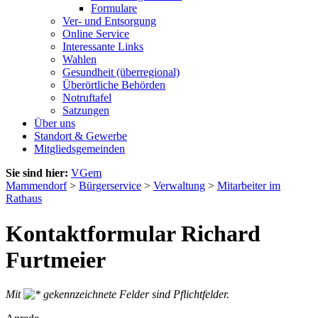
Formulare
Ver- und Entsorgung
Online Service
Interessante Links
Wahlen
Gesundheit (überregional)
Überörtliche Behörden
Notruftafel
Satzungen
Über uns
Standort & Gewerbe
Mitgliedsgemeinden
Sie sind hier:
VGem
Mammendorf
>
Bürgerservice
>
Verwaltung
>
Mitarbeiter im
Rathaus
Kontaktformular Richard
Furtmeier
Mit
gekennzeichnete Felder sind Pflichtfelder.