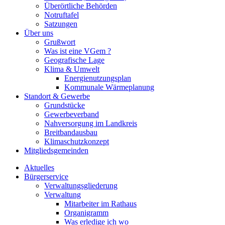
Überörtliche Behörden
Notruftafel
Satzungen
Über uns
Grußwort
Was ist eine VGem ?
Geografische Lage
Klima & Umwelt
Energienutzungsplan
Kommunale Wärmeplanung
Standort & Gewerbe
Grundstücke
Gewerbeverband
Nahversorgung im Landkreis
Breitbandausbau
Klimaschutzkonzept
Mitgliedsgemeinden
Aktuelles
Bürgerservice
Verwaltungsgliederung
Verwaltung
Mitarbeiter im Rathaus
Organigramm
Was erledige ich wo