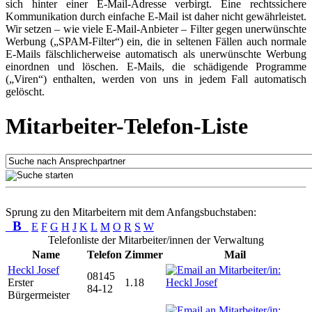
sich hinter einer E-Mail-Adresse verbirgt. Eine rechtssichere
Kommunikation durch einfache E-Mail ist daher nicht gewährleistet.
Wir setzen – wie viele E-Mail-Anbieter – Filter gegen unerwünschte
Werbung („SPAM-Filter“) ein, die in seltenen Fällen auch normale
E-Mails fälschlicherweise automatisch als unerwünschte Werbung
einordnen und löschen. E-Mails, die schädigende Programme
(„Viren“) enthalten, werden von uns in jedem Fall automatisch
gelöscht.
Mitarbeiter-Telefon-Liste
Sprung zu den Mitarbeitern mit dem Anfangsbuchstaben:
B
E
F
G
H
J
K
L
M
O
R
S
W
Telefonliste der Mitarbeiter/innen der Verwaltung
Name
Telefon
Zimmer
Mail
Heckl Josef
08145
Erster
1.18
84-12
Bürgermeister