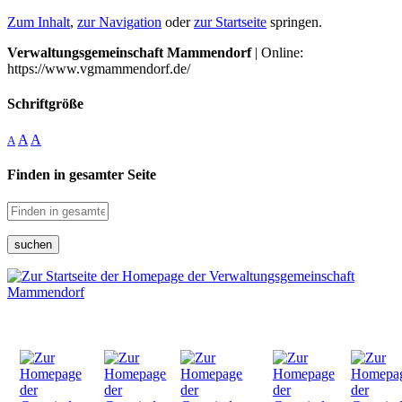
Zum Inhalt
,
zur Navigation
oder
zur Startseite
springen.
Verwaltungsgemeinschaft Mammendorf
| Online:
https://www.vgmammendorf.de/
Schriftgröße
A
A
A
Finden in gesamter Seite
suchen