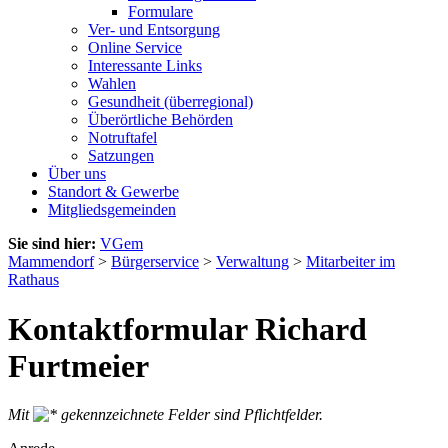
Formulare
Ver- und Entsorgung
Online Service
Interessante Links
Wahlen
Gesundheit (überregional)
Überörtliche Behörden
Notruftafel
Satzungen
Über uns
Standort & Gewerbe
Mitgliedsgemeinden
Sie sind hier:
VGem
Mammendorf
>
Bürgerservice
>
Verwaltung
>
Mitarbeiter im
Rathaus
Kontaktformular Richard
Furtmeier
Mit
gekennzeichnete Felder sind Pflichtfelder.