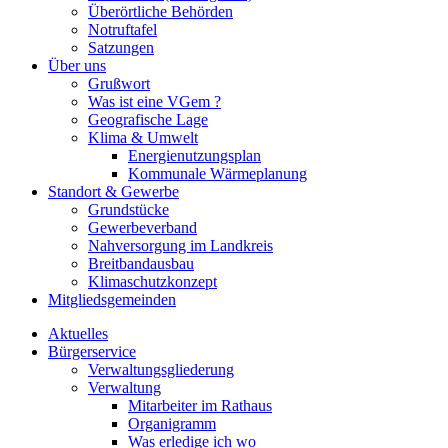
Überörtliche Behörden
Notruftafel
Satzungen
Über uns
Grußwort
Was ist eine VGem ?
Geografische Lage
Klima & Umwelt
Energienutzungsplan
Kommunale Wärmeplanung
Standort & Gewerbe
Grundstücke
Gewerbeverband
Nahversorgung im Landkreis
Breitbandausbau
Klimaschutzkonzept
Mitgliedsgemeinden
Aktuelles
Bürgerservice
Verwaltungsgliederung
Verwaltung
Mitarbeiter im Rathaus
Organigramm
Was erledige ich wo