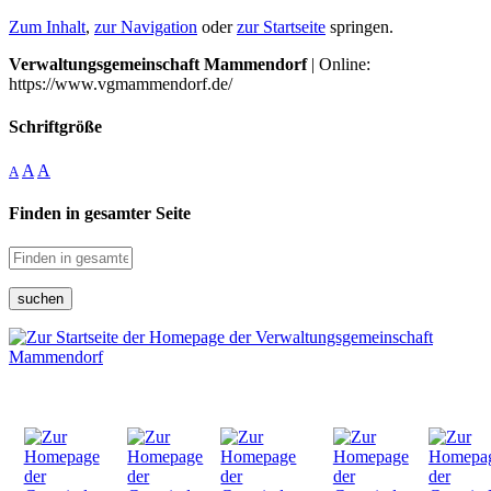
Zum Inhalt
,
zur Navigation
oder
zur Startseite
springen.
Verwaltungsgemeinschaft Mammendorf
| Online:
https://www.vgmammendorf.de/
Schriftgröße
A
A
A
Finden in gesamter Seite
suchen