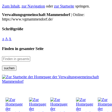
Zum Inhalt
,
zur Navigation
oder
zur Startseite
springen.
Verwaltungsgemeinschaft Mammendorf
| Online:
https://www.vgmammendorf.de/
Schriftgröße
A
A
A
Finden in gesamter Seite
suchen