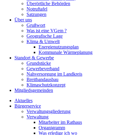
Überörtliche Behörden
Notruftafel
Satzungen
Über uns
Grußwort
Was ist eine VGem ?
Geografische Lage
Klima & Umwelt
Energienutzungsplan
Kommunale Wärmeplanung
Standort & Gewerbe
Grundstücke
Gewerbeverband
Nahversorgung im Landkreis
Breitbandausbau
Klimaschutzkonzept
Mitgliedsgemeinden
Aktuelles
Bürgerservice
Verwaltungsgliederung
Verwaltung
Mitarbeiter im Rathaus
Organigramm
Was erledige ich wo