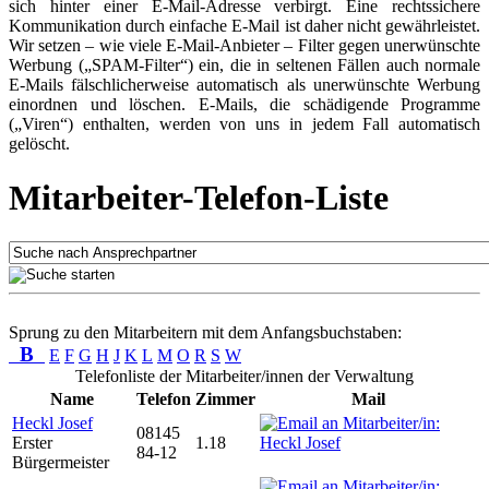
sich hinter einer E-Mail-Adresse verbirgt. Eine rechtssichere
Kommunikation durch einfache E-Mail ist daher nicht gewährleistet.
Wir setzen – wie viele E-Mail-Anbieter – Filter gegen unerwünschte
Werbung („SPAM-Filter“) ein, die in seltenen Fällen auch normale
E-Mails fälschlicherweise automatisch als unerwünschte Werbung
einordnen und löschen. E-Mails, die schädigende Programme
(„Viren“) enthalten, werden von uns in jedem Fall automatisch
gelöscht.
Mitarbeiter-Telefon-Liste
Sprung zu den Mitarbeitern mit dem Anfangsbuchstaben:
B
E
F
G
H
J
K
L
M
O
R
S
W
Telefonliste der Mitarbeiter/innen der Verwaltung
Name
Telefon
Zimmer
Mail
Heckl Josef
08145
Erster
1.18
84-12
Bürgermeister