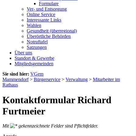
Formulare
Ver- und Entsorgung
Online Service
Interessante Links
Wahlen
Gesundheit (überregional)
Überörtliche Behörden
Notruftafel
Satzungen
Über uns
Standort & Gewerbe
Mitgliedsgemeinden
Sie sind hier:
VGem
Mammendorf
>
Bürgerservice
>
Verwaltung
>
Mitarbeiter im
Rathaus
Kontaktformular Richard
Furtmeier
Mit
gekennzeichnete Felder sind Pflichtfelder.