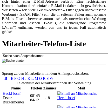
sich hinter einer E-Mail-Adresse verbirgt. Eine rechtssichere
Kommunikation durch einfache E-Mail ist daher nicht gewährleistet.
Wir setzen – wie viele E-Mail-Anbieter – Filter gegen unerwünschte
Werbung („SPAM-Filter“) ein, die in seltenen Fällen auch normale
E-Mails fälschlicherweise automatisch als unerwünschte Werbung
einordnen und löschen. E-Mails, die schädigende Programme
(„Viren“) enthalten, werden von uns in jedem Fall automatisch
gelöscht.
Mitarbeiter-Telefon-Liste
Sprung zu den Mitarbeitern mit dem Anfangsbuchstaben:
B
E
F
G
H
J
K
L
M
O
R
S
W
Telefonliste der Mitarbeiter/innen der Verwaltung
Name
Telefon
Zimmer
Mail
Heckl Josef
08145
Erster
1.18
84-12
Bürgermeister