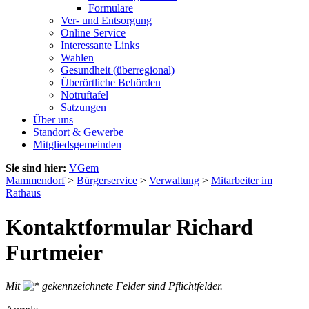
Formulare
Ver- und Entsorgung
Online Service
Interessante Links
Wahlen
Gesundheit (überregional)
Überörtliche Behörden
Notruftafel
Satzungen
Über uns
Standort & Gewerbe
Mitgliedsgemeinden
Sie sind hier:
VGem
Mammendorf
>
Bürgerservice
>
Verwaltung
>
Mitarbeiter im
Rathaus
Kontaktformular Richard
Furtmeier
Mit
gekennzeichnete Felder sind Pflichtfelder.