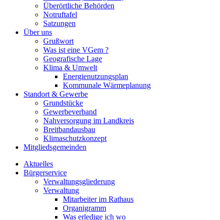
Überörtliche Behörden
Notruftafel
Satzungen
Über uns
Grußwort
Was ist eine VGem ?
Geografische Lage
Klima & Umwelt
Energienutzungsplan
Kommunale Wärmeplanung
Standort & Gewerbe
Grundstücke
Gewerbeverband
Nahversorgung im Landkreis
Breitbandausbau
Klimaschutzkonzept
Mitgliedsgemeinden
Aktuelles
Bürgerservice
Verwaltungsgliederung
Verwaltung
Mitarbeiter im Rathaus
Organigramm
Was erledige ich wo