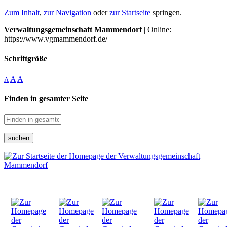
Zum Inhalt
,
zur Navigation
oder
zur Startseite
springen.
Verwaltungsgemeinschaft Mammendorf
| Online:
https://www.vgmammendorf.de/
Schriftgröße
A
A
A
Finden in gesamter Seite
suchen