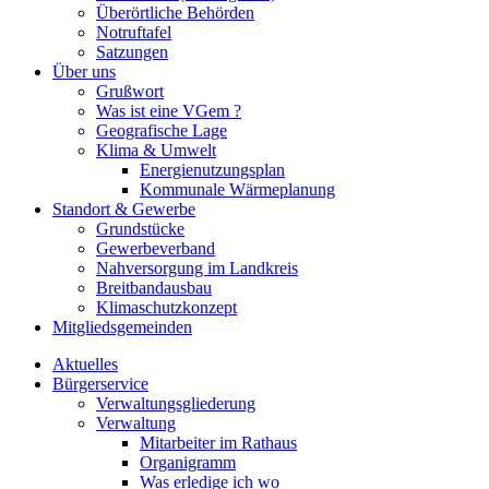
Überörtliche Behörden
Notruftafel
Satzungen
Über uns
Grußwort
Was ist eine VGem ?
Geografische Lage
Klima & Umwelt
Energienutzungsplan
Kommunale Wärmeplanung
Standort & Gewerbe
Grundstücke
Gewerbeverband
Nahversorgung im Landkreis
Breitbandausbau
Klimaschutzkonzept
Mitgliedsgemeinden
Aktuelles
Bürgerservice
Verwaltungsgliederung
Verwaltung
Mitarbeiter im Rathaus
Organigramm
Was erledige ich wo