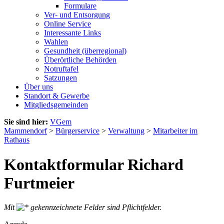
Formulare
Ver- und Entsorgung
Online Service
Interessante Links
Wahlen
Gesundheit (überregional)
Überörtliche Behörden
Notruftafel
Satzungen
Über uns
Standort & Gewerbe
Mitgliedsgemeinden
Sie sind hier:
VGem
Mammendorf
>
Bürgerservice
>
Verwaltung
>
Mitarbeiter im
Rathaus
Kontaktformular Richard
Furtmeier
Mit
gekennzeichnete Felder sind Pflichtfelder.