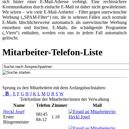
sich hinter einer E-Mail-Adresse verbirgt. Eine rechtssichere
Kommunikation durch einfache E-Mail ist daher nicht gewährleistet.
Wir setzen – wie viele E-Mail-Anbieter – Filter gegen unerwünschte
Werbung („SPAM-Filter“) ein, die in seltenen Fällen auch normale
E-Mails fälschlicherweise automatisch als unerwünschte Werbung
einordnen und löschen. E-Mails, die schädigende Programme
(„Viren“) enthalten, werden von uns in jedem Fall automatisch
gelöscht.
Mitarbeiter-Telefon-Liste
Sprung zu den Mitarbeitern mit dem Anfangsbuchstaben:
B
E
F
G
H
J
K
L
M
O
R
S
W
Telefonliste der Mitarbeiter/innen der Verwaltung
Name
Telefon
Zimmer
Mail
Heckl Josef
08145
Erster
1.18
84-12
Bürgermeister