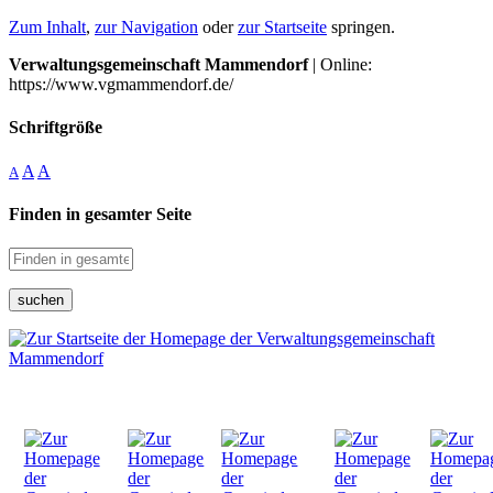
Zum Inhalt
,
zur Navigation
oder
zur Startseite
springen.
Verwaltungsgemeinschaft Mammendorf
| Online:
https://www.vgmammendorf.de/
Schriftgröße
A
A
A
Finden in gesamter Seite
suchen