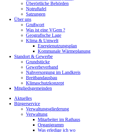
Überörtliche Behörden
Notruftafel
Satzungen
Über uns
Grußwort
Was ist eine VGem ?
Geografische Lage
Klima & Umwelt
Energienutzungsplan
Kommunale Wärmeplanung
Standort & Gewerbe
Grundstücke
Gewerbeverband
Nahversorgung im Landkreis
Breitbandausbau
Klimaschutzkonzept
Mitgliedsgemeinden
Aktuelles
Bürgerservice
Verwaltungsgliederung
Verwaltung
Mitarbeiter im Rathaus
Organigramm
Was erledige ich wo