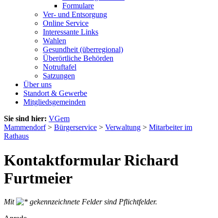
Formulare
Ver- und Entsorgung
Online Service
Interessante Links
Wahlen
Gesundheit (überregional)
Überörtliche Behörden
Notruftafel
Satzungen
Über uns
Standort & Gewerbe
Mitgliedsgemeinden
Sie sind hier:
VGem
Mammendorf
>
Bürgerservice
>
Verwaltung
>
Mitarbeiter im
Rathaus
Kontaktformular Richard
Furtmeier
Mit
gekennzeichnete Felder sind Pflichtfelder.