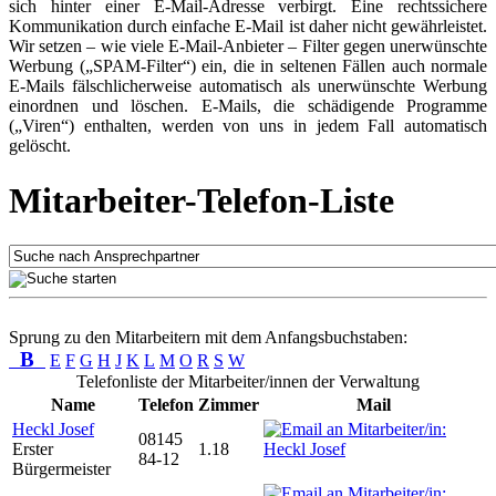
sich hinter einer E-Mail-Adresse verbirgt. Eine rechtssichere
Kommunikation durch einfache E-Mail ist daher nicht gewährleistet.
Wir setzen – wie viele E-Mail-Anbieter – Filter gegen unerwünschte
Werbung („SPAM-Filter“) ein, die in seltenen Fällen auch normale
E-Mails fälschlicherweise automatisch als unerwünschte Werbung
einordnen und löschen. E-Mails, die schädigende Programme
(„Viren“) enthalten, werden von uns in jedem Fall automatisch
gelöscht.
Mitarbeiter-Telefon-Liste
Sprung zu den Mitarbeitern mit dem Anfangsbuchstaben:
B
E
F
G
H
J
K
L
M
O
R
S
W
Telefonliste der Mitarbeiter/innen der Verwaltung
Name
Telefon
Zimmer
Mail
Heckl Josef
08145
Erster
1.18
84-12
Bürgermeister