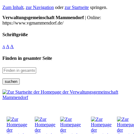
Zum Inhalt
,
zur Navigation
oder
zur Startseite
springen.
Verwaltungsgemeinschaft Mammendorf
| Online:
https://www.vgmammendorf.de/
Schriftgröße
A
A
A
Finden in gesamter Seite
suchen