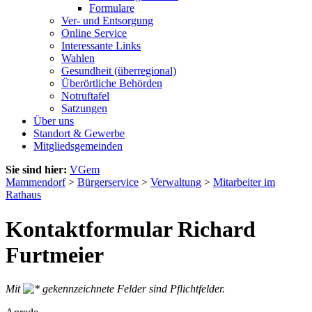
Formulare
Ver- und Entsorgung
Online Service
Interessante Links
Wahlen
Gesundheit (überregional)
Überörtliche Behörden
Notruftafel
Satzungen
Über uns
Standort & Gewerbe
Mitgliedsgemeinden
Sie sind hier:
VGem
Mammendorf
>
Bürgerservice
>
Verwaltung
>
Mitarbeiter im
Rathaus
Kontaktformular Richard
Furtmeier
Mit
gekennzeichnete Felder sind Pflichtfelder.