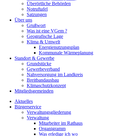
Überörtliche Behörden
Notruftafel
Satzungen
Über uns
Grußwort
Was ist eine VGem ?
Geografische Lage
Klima & Umwelt
Energienutzungsplan
Kommunale Wärmeplanung
Standort & Gewerbe
Grundstücke
Gewerbeverband
Nahversorgung im Landkreis
Breitbandausbau
Klimaschutzkonzept
Mitgliedsgemeinden
Aktuelles
Bürgerservice
Verwaltungsgliederung
Verwaltung
Mitarbeiter im Rathaus
Organigramm
Was erledige ich wo