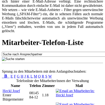
sich hinter einer E-Mail-Adresse verbirgt. Eine rechtssichere
Kommunikation durch einfache E-Mail ist daher nicht gewährleistet.
Wir setzen – wie viele E-Mail-Anbieter – Filter gegen unerwünschte
Werbung („SPAM-Filter“) ein, die in seltenen Fällen auch normale
E-Mails fälschlicherweise automatisch als unerwünschte Werbung
einordnen und löschen. E-Mails, die schädigende Programme
(„Viren“) enthalten, werden von uns in jedem Fall automatisch
gelöscht.
Mitarbeiter-Telefon-Liste
Sprung zu den Mitarbeitern mit dem Anfangsbuchstaben:
B
E
F
G
H
J
K
L
M
O
R
S
W
Telefonliste der Mitarbeiter/innen der Verwaltung
Name
Telefon
Zimmer
Mail
Heckl Josef
08145
Erster
1.18
84-12
Bürgermeister