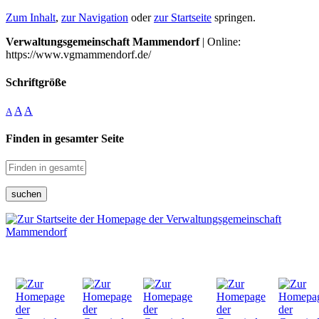
Zum Inhalt
,
zur Navigation
oder
zur Startseite
springen.
Verwaltungsgemeinschaft Mammendorf
| Online:
https://www.vgmammendorf.de/
Schriftgröße
A
A
A
Finden in gesamter Seite
suchen