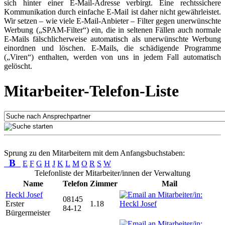
sich hinter einer E-Mail-Adresse verbirgt. Eine rechtssichere
Kommunikation durch einfache E-Mail ist daher nicht gewährleistet.
Wir setzen – wie viele E-Mail-Anbieter – Filter gegen unerwünschte
Werbung („SPAM-Filter“) ein, die in seltenen Fällen auch normale
E-Mails fälschlicherweise automatisch als unerwünschte Werbung
einordnen und löschen. E-Mails, die schädigende Programme
(„Viren“) enthalten, werden von uns in jedem Fall automatisch
gelöscht.
Mitarbeiter-Telefon-Liste
Sprung zu den Mitarbeitern mit dem Anfangsbuchstaben:
B
E
F
G
H
J
K
L
M
O
R
S
W
Telefonliste der Mitarbeiter/innen der Verwaltung
Name
Telefon
Zimmer
Mail
Heckl Josef
08145
Erster
1.18
84-12
Bürgermeister