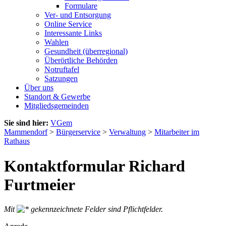
Formulare
Ver- und Entsorgung
Online Service
Interessante Links
Wahlen
Gesundheit (überregional)
Überörtliche Behörden
Notruftafel
Satzungen
Über uns
Standort & Gewerbe
Mitgliedsgemeinden
Sie sind hier:
VGem
Mammendorf
>
Bürgerservice
>
Verwaltung
>
Mitarbeiter im
Rathaus
Kontaktformular Richard
Furtmeier
Mit
gekennzeichnete Felder sind Pflichtfelder.