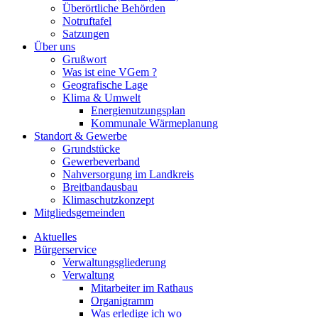
Überörtliche Behörden
Notruftafel
Satzungen
Über uns
Grußwort
Was ist eine VGem ?
Geografische Lage
Klima & Umwelt
Energienutzungsplan
Kommunale Wärmeplanung
Standort & Gewerbe
Grundstücke
Gewerbeverband
Nahversorgung im Landkreis
Breitbandausbau
Klimaschutzkonzept
Mitgliedsgemeinden
Aktuelles
Bürgerservice
Verwaltungsgliederung
Verwaltung
Mitarbeiter im Rathaus
Organigramm
Was erledige ich wo