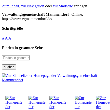
Zum Inhalt
,
zur Navigation
oder
zur Startseite
springen.
Verwaltungsgemeinschaft Mammendorf
| Online:
https://www.vgmammendorf.de/
Schriftgröße
A
A
A
Finden in gesamter Seite
suchen