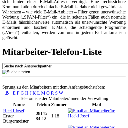
sich hinter einer E-Mail-Adresse verbirgt. Eine rechtssichere
Kommunikation durch einfache E-Mail ist daher nicht gewährleistet.
Wir setzen – wie viele E-Mail-Anbieter – Filter gegen unerwünschte
Werbung („SPAM-Filter“) ein, die in seltenen Fällen auch normale
E-Mails fälschlicherweise automatisch als unerwünschte Werbung
einordnen und löschen. E-Mails, die schädigende Programme
(„Viren“) enthalten, werden von uns in jedem Fall automatisch
gelöscht.
Mitarbeiter-Telefon-Liste
Sprung zu den Mitarbeitern mit dem Anfangsbuchstaben:
B
E
F
G
H
J
K
L
M
O
R
S
W
Telefonliste der Mitarbeiter/innen der Verwaltung
Name
Telefon
Zimmer
Mail
Heckl Josef
08145
Erster
1.18
84-12
Bürgermeister