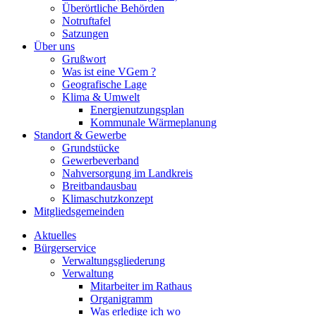
Überörtliche Behörden
Notruftafel
Satzungen
Über uns
Grußwort
Was ist eine VGem ?
Geografische Lage
Klima & Umwelt
Energienutzungsplan
Kommunale Wärmeplanung
Standort & Gewerbe
Grundstücke
Gewerbeverband
Nahversorgung im Landkreis
Breitbandausbau
Klimaschutzkonzept
Mitgliedsgemeinden
Aktuelles
Bürgerservice
Verwaltungsgliederung
Verwaltung
Mitarbeiter im Rathaus
Organigramm
Was erledige ich wo