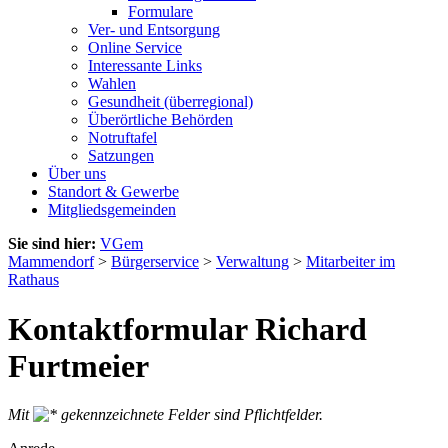
Formulare
Ver- und Entsorgung
Online Service
Interessante Links
Wahlen
Gesundheit (überregional)
Überörtliche Behörden
Notruftafel
Satzungen
Über uns
Standort & Gewerbe
Mitgliedsgemeinden
Sie sind hier:
VGem
Mammendorf
>
Bürgerservice
>
Verwaltung
>
Mitarbeiter im
Rathaus
Kontaktformular Richard
Furtmeier
Mit
gekennzeichnete Felder sind Pflichtfelder.