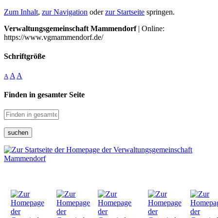
Zum Inhalt
,
zur Navigation
oder
zur Startseite
springen.
Verwaltungsgemeinschaft Mammendorf
| Online:
https://www.vgmammendorf.de/
Schriftgröße
A
A
A
Finden in gesamter Seite
suchen