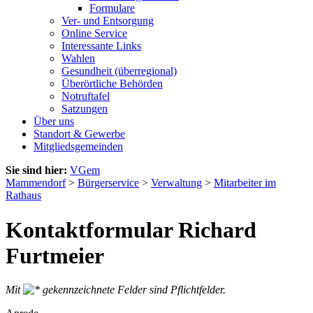
Formulare
Ver- und Entsorgung
Online Service
Interessante Links
Wahlen
Gesundheit (überregional)
Überörtliche Behörden
Notruftafel
Satzungen
Über uns
Standort & Gewerbe
Mitgliedsgemeinden
Sie sind hier:
VGem
Mammendorf
>
Bürgerservice
>
Verwaltung
>
Mitarbeiter im
Rathaus
Kontaktformular Richard
Furtmeier
Mit
gekennzeichnete Felder sind Pflichtfelder.