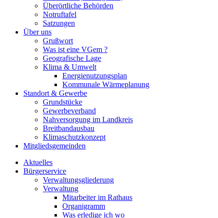
Überörtliche Behörden
Notruftafel
Satzungen
Über uns
Grußwort
Was ist eine VGem ?
Geografische Lage
Klima & Umwelt
Energienutzungsplan
Kommunale Wärmeplanung
Standort & Gewerbe
Grundstücke
Gewerbeverband
Nahversorgung im Landkreis
Breitbandausbau
Klimaschutzkonzept
Mitgliedsgemeinden
Aktuelles
Bürgerservice
Verwaltungsgliederung
Verwaltung
Mitarbeiter im Rathaus
Organigramm
Was erledige ich wo