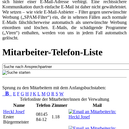
sich hinter einer E-Mail-Adresse verbirgt. Eine rechtssichere
Kommunikation durch einfache E-Mail ist daher nicht gewährleistet.
Wir setzen – wie viele E-Mail-Anbieter – Filter gegen unerwünschte
Werbung („SPAM-Filter“) ein, die in seltenen Fällen auch normale
E-Mails fälschlicherweise automatisch als unerwünschte Werbung
einordnen und löschen. E-Mails, die schädigende Programme
(„Viren“) enthalten, werden von uns in jedem Fall automatisch
gelöscht.
Mitarbeiter-Telefon-Liste
Sprung zu den Mitarbeitern mit dem Anfangsbuchstaben:
B
E
F
G
H
J
K
L
M
O
R
S
W
Telefonliste der Mitarbeiter/innen der Verwaltung
Name
Telefon
Zimmer
Mail
Heckl Josef
08145
Erster
1.18
84-12
Bürgermeister