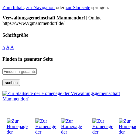
Zum Inhalt
,
zur Navigation
oder
zur Startseite
springen.
Verwaltungsgemeinschaft Mammendorf
| Online:
https://www.vgmammendorf.de/
Schriftgröße
A
A
A
Finden in gesamter Seite
suchen