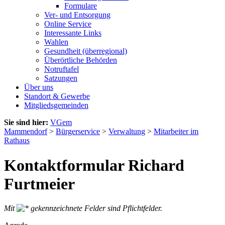
Formulare
Ver- und Entsorgung
Online Service
Interessante Links
Wahlen
Gesundheit (überregional)
Überörtliche Behörden
Notruftafel
Satzungen
Über uns
Standort & Gewerbe
Mitgliedsgemeinden
Sie sind hier:
VGem
Mammendorf
>
Bürgerservice
>
Verwaltung
>
Mitarbeiter im
Rathaus
Kontaktformular Richard
Furtmeier
Mit
gekennzeichnete Felder sind Pflichtfelder.