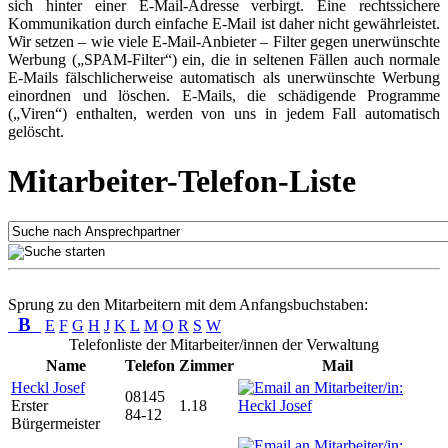
sich hinter einer E-Mail-Adresse verbirgt. Eine rechtssichere
Kommunikation durch einfache E-Mail ist daher nicht gewährleistet.
Wir setzen – wie viele E-Mail-Anbieter – Filter gegen unerwünschte
Werbung („SPAM-Filter“) ein, die in seltenen Fällen auch normale
E-Mails fälschlicherweise automatisch als unerwünschte Werbung
einordnen und löschen. E-Mails, die schädigende Programme
(„Viren“) enthalten, werden von uns in jedem Fall automatisch
gelöscht.
Mitarbeiter-Telefon-Liste
Sprung zu den Mitarbeitern mit dem Anfangsbuchstaben:
B
E
F
G
H
J
K
L
M
O
R
S
W
Telefonliste der Mitarbeiter/innen der Verwaltung
Name
Telefon
Zimmer
Mail
Heckl Josef
08145
Erster
1.18
84-12
Bürgermeister