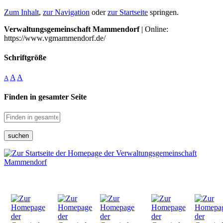
Zum Inhalt
,
zur Navigation
oder
zur Startseite
springen.
Verwaltungsgemeinschaft Mammendorf
| Online:
https://www.vgmammendorf.de/
Schriftgröße
A
A
A
Finden in gesamter Seite
suchen