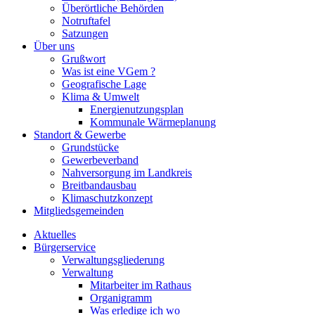
Überörtliche Behörden
Notruftafel
Satzungen
Über uns
Grußwort
Was ist eine VGem ?
Geografische Lage
Klima & Umwelt
Energienutzungsplan
Kommunale Wärmeplanung
Standort & Gewerbe
Grundstücke
Gewerbeverband
Nahversorgung im Landkreis
Breitbandausbau
Klimaschutzkonzept
Mitgliedsgemeinden
Aktuelles
Bürgerservice
Verwaltungsgliederung
Verwaltung
Mitarbeiter im Rathaus
Organigramm
Was erledige ich wo