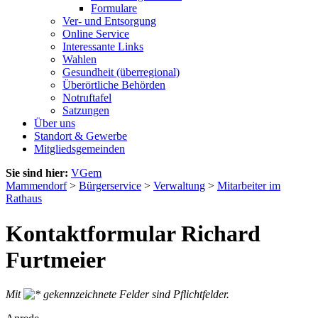
Formulare
Ver- und Entsorgung
Online Service
Interessante Links
Wahlen
Gesundheit (überregional)
Überörtliche Behörden
Notruftafel
Satzungen
Über uns
Standort & Gewerbe
Mitgliedsgemeinden
Sie sind hier:
VGem
Mammendorf
>
Bürgerservice
>
Verwaltung
>
Mitarbeiter im
Rathaus
Kontaktformular Richard
Furtmeier
Mit
gekennzeichnete Felder sind Pflichtfelder.