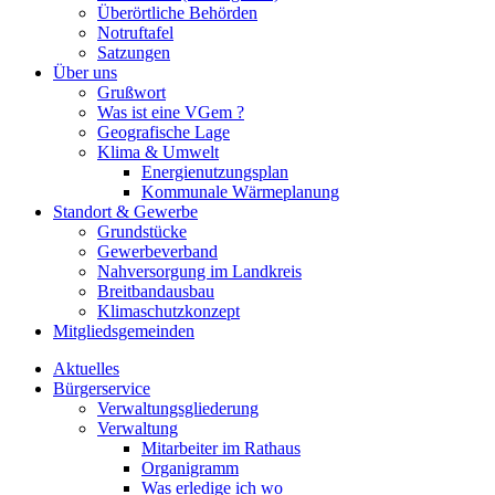
Überörtliche Behörden
Notruftafel
Satzungen
Über uns
Grußwort
Was ist eine VGem ?
Geografische Lage
Klima & Umwelt
Energienutzungsplan
Kommunale Wärmeplanung
Standort & Gewerbe
Grundstücke
Gewerbeverband
Nahversorgung im Landkreis
Breitbandausbau
Klimaschutzkonzept
Mitgliedsgemeinden
Aktuelles
Bürgerservice
Verwaltungsgliederung
Verwaltung
Mitarbeiter im Rathaus
Organigramm
Was erledige ich wo