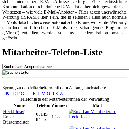
sich hinter einer E-Mail-Adresse verbirgt. Eine rechtssichere
Kommunikation durch einfache E-Mail ist daher nicht gewährleistet.
Wir setzen – wie viele E-Mail-Anbieter – Filter gegen unerwünschte
Werbung („SPAM-Filter“) ein, die in seltenen Fällen auch normale
E-Mails fälschlicherweise automatisch als unerwünschte Werbung
einordnen und löschen. E-Mails, die schädigende Programme
(„Viren“) enthalten, werden von uns in jedem Fall automatisch
gelöscht.
Mitarbeiter-Telefon-Liste
Sprung zu den Mitarbeitern mit dem Anfangsbuchstaben:
B
E
F
G
H
J
K
L
M
O
R
S
W
Telefonliste der Mitarbeiter/innen der Verwaltung
Name
Telefon
Zimmer
Mail
Heckl Josef
08145
Erster
1.18
84-12
Bürgermeister