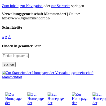
Zum Inhalt
,
zur Navigation
oder
zur Startseite
springen.
Verwaltungsgemeinschaft Mammendorf
| Online:
https://www.vgmammendorf.de/
Schriftgröße
A
A
A
Finden in gesamter Seite
suchen