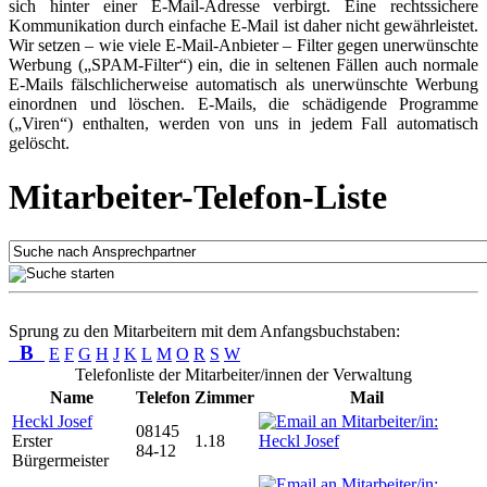
sich hinter einer E-Mail-Adresse verbirgt. Eine rechtssichere
Kommunikation durch einfache E-Mail ist daher nicht gewährleistet.
Wir setzen – wie viele E-Mail-Anbieter – Filter gegen unerwünschte
Werbung („SPAM-Filter“) ein, die in seltenen Fällen auch normale
E-Mails fälschlicherweise automatisch als unerwünschte Werbung
einordnen und löschen. E-Mails, die schädigende Programme
(„Viren“) enthalten, werden von uns in jedem Fall automatisch
gelöscht.
Mitarbeiter-Telefon-Liste
Sprung zu den Mitarbeitern mit dem Anfangsbuchstaben:
B
E
F
G
H
J
K
L
M
O
R
S
W
Telefonliste der Mitarbeiter/innen der Verwaltung
Name
Telefon
Zimmer
Mail
Heckl Josef
08145
Erster
1.18
84-12
Bürgermeister