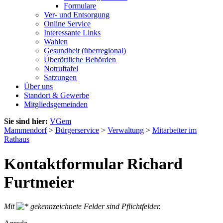
Formulare
Ver- und Entsorgung
Online Service
Interessante Links
Wahlen
Gesundheit (überregional)
Überörtliche Behörden
Notruftafel
Satzungen
Über uns
Standort & Gewerbe
Mitgliedsgemeinden
Sie sind hier:
VGem
Mammendorf
>
Bürgerservice
>
Verwaltung
>
Mitarbeiter im
Rathaus
Kontaktformular Richard
Furtmeier
Mit
gekennzeichnete Felder sind Pflichtfelder.