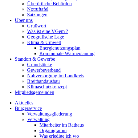
Überörtliche Behörden
Notruftafel
Satzungen
Über uns
Grußwort
Was ist eine VGem ?
Geografische Lage
Klima & Umwelt
Energienutzungsplan
Kommunale Wärmeplanung
Standort & Gewerbe
Grundstücke
Gewerbeverband
Nahversorgung im Landkreis
Breitbandausbau
Klimaschutzkonzept
Mitgliedsgemeinden
Aktuelles
Bürgerservice
Verwaltungsgliederung
Verwaltung
Mitarbeiter im Rathaus
Organigramm
Was erledige ich wo