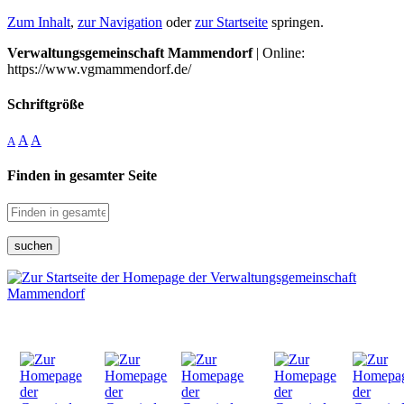
Zum Inhalt
,
zur Navigation
oder
zur Startseite
springen.
Verwaltungsgemeinschaft Mammendorf
| Online:
https://www.vgmammendorf.de/
Schriftgröße
A
A
A
Finden in gesamter Seite
suchen