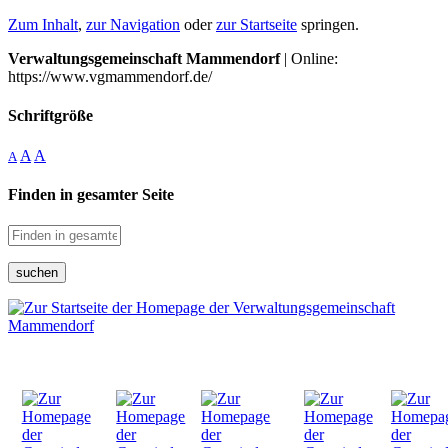
Zum Inhalt
,
zur Navigation
oder
zur Startseite
springen.
Verwaltungsgemeinschaft Mammendorf
| Online:
https://www.vgmammendorf.de/
Schriftgröße
A
A
A
Finden in gesamter Seite
suchen