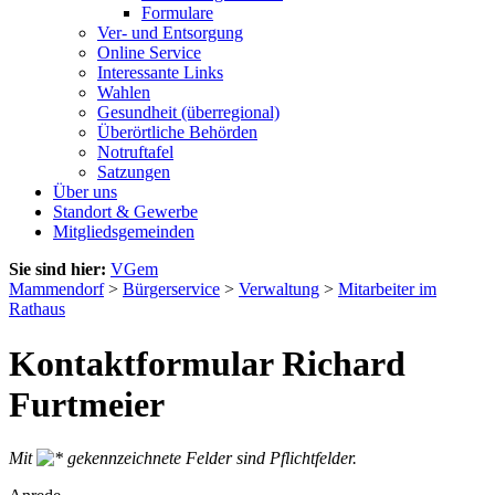
Formulare
Ver- und Entsorgung
Online Service
Interessante Links
Wahlen
Gesundheit (überregional)
Überörtliche Behörden
Notruftafel
Satzungen
Über uns
Standort & Gewerbe
Mitgliedsgemeinden
Sie sind hier:
VGem
Mammendorf
>
Bürgerservice
>
Verwaltung
>
Mitarbeiter im
Rathaus
Kontaktformular Richard
Furtmeier
Mit
gekennzeichnete Felder sind Pflichtfelder.