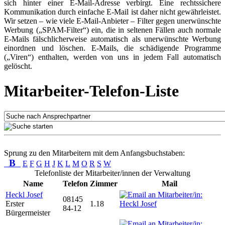
sich hinter einer E-Mail-Adresse verbirgt. Eine rechtssichere
Kommunikation durch einfache E-Mail ist daher nicht gewährleistet.
Wir setzen – wie viele E-Mail-Anbieter – Filter gegen unerwünschte
Werbung („SPAM-Filter“) ein, die in seltenen Fällen auch normale
E-Mails fälschlicherweise automatisch als unerwünschte Werbung
einordnen und löschen. E-Mails, die schädigende Programme
(„Viren“) enthalten, werden von uns in jedem Fall automatisch
gelöscht.
Mitarbeiter-Telefon-Liste
Sprung zu den Mitarbeitern mit dem Anfangsbuchstaben:
B
E
F
G
H
J
K
L
M
O
R
S
W
Telefonliste der Mitarbeiter/innen der Verwaltung
Name
Telefon
Zimmer
Mail
Heckl Josef
08145
Erster
1.18
84-12
Bürgermeister