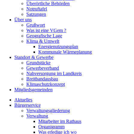
Überörtliche Behörden
Notruftafel
Satzungen
Über uns
Grußwort
Was ist eine VGem ?
Geografische Lage
Klima & Umwelt
Energienutzungsplan
Kommunale Wärmeplanung
Standort & Gewerbe
Grundstücke
Gewerbeverband
Nahversorgung im Landkreis
Breitbandausbau
Klimaschutzkonzept
Mitgliedsgemeinden
Aktuelles
Bürgerservice
Verwaltungsgliederung
Verwaltung
Mitarbeiter im Rathaus
Organigramm
Was erledige ich wo