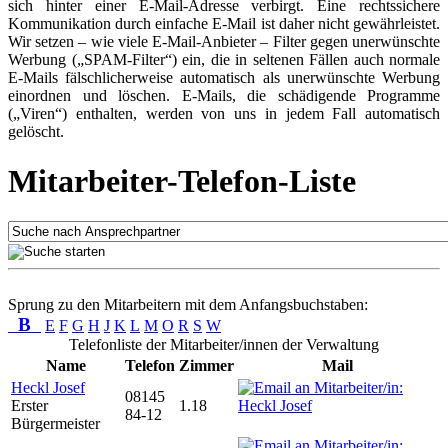
sich hinter einer E-Mail-Adresse verbirgt. Eine rechtssichere
Kommunikation durch einfache E-Mail ist daher nicht gewährleistet.
Wir setzen – wie viele E-Mail-Anbieter – Filter gegen unerwünschte
Werbung („SPAM-Filter“) ein, die in seltenen Fällen auch normale
E-Mails fälschlicherweise automatisch als unerwünschte Werbung
einordnen und löschen. E-Mails, die schädigende Programme
(„Viren“) enthalten, werden von uns in jedem Fall automatisch
gelöscht.
Mitarbeiter-Telefon-Liste
Sprung zu den Mitarbeitern mit dem Anfangsbuchstaben:
B
E
F
G
H
J
K
L
M
O
R
S
W
Telefonliste der Mitarbeiter/innen der Verwaltung
Name
Telefon
Zimmer
Mail
Heckl Josef
08145
Erster
1.18
84-12
Bürgermeister