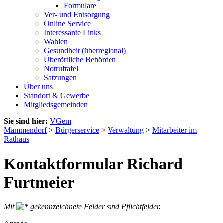
Formulare
Ver- und Entsorgung
Online Service
Interessante Links
Wahlen
Gesundheit (überregional)
Überörtliche Behörden
Notruftafel
Satzungen
Über uns
Standort & Gewerbe
Mitgliedsgemeinden
Sie sind hier:
VGem
Mammendorf
>
Bürgerservice
>
Verwaltung
>
Mitarbeiter im
Rathaus
Kontaktformular Richard
Furtmeier
Mit
gekennzeichnete Felder sind Pflichtfelder.