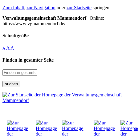
Zum Inhalt
,
zur Navigation
oder
zur Startseite
springen.
Verwaltungsgemeinschaft Mammendorf
| Online:
https://www.vgmammendorf.de/
Schriftgröße
A
A
A
Finden in gesamter Seite
suchen