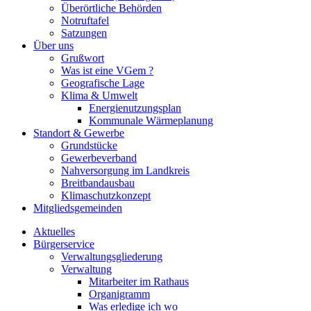
Überörtliche Behörden
Notruftafel
Satzungen
Über uns
Grußwort
Was ist eine VGem ?
Geografische Lage
Klima & Umwelt
Energienutzungsplan
Kommunale Wärmeplanung
Standort & Gewerbe
Grundstücke
Gewerbeverband
Nahversorgung im Landkreis
Breitbandausbau
Klimaschutzkonzept
Mitgliedsgemeinden
Aktuelles
Bürgerservice
Verwaltungsgliederung
Verwaltung
Mitarbeiter im Rathaus
Organigramm
Was erledige ich wo