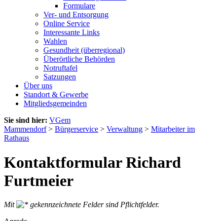
Formulare
Ver- und Entsorgung
Online Service
Interessante Links
Wahlen
Gesundheit (überregional)
Überörtliche Behörden
Notruftafel
Satzungen
Über uns
Standort & Gewerbe
Mitgliedsgemeinden
Sie sind hier:
VGem
Mammendorf
>
Bürgerservice
>
Verwaltung
>
Mitarbeiter im
Rathaus
Kontaktformular Richard
Furtmeier
Mit
gekennzeichnete Felder sind Pflichtfelder.