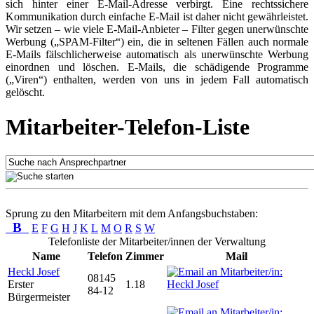
sich hinter einer E-Mail-Adresse verbirgt. Eine rechtssichere
Kommunikation durch einfache E-Mail ist daher nicht gewährleistet.
Wir setzen – wie viele E-Mail-Anbieter – Filter gegen unerwünschte
Werbung („SPAM-Filter“) ein, die in seltenen Fällen auch normale
E-Mails fälschlicherweise automatisch als unerwünschte Werbung
einordnen und löschen. E-Mails, die schädigende Programme
(„Viren“) enthalten, werden von uns in jedem Fall automatisch
gelöscht.
Mitarbeiter-Telefon-Liste
Sprung zu den Mitarbeitern mit dem Anfangsbuchstaben:
B
E
F
G
H
J
K
L
M
O
R
S
W
Telefonliste der Mitarbeiter/innen der Verwaltung
Name
Telefon
Zimmer
Mail
Heckl Josef
08145
Erster
1.18
84-12
Bürgermeister