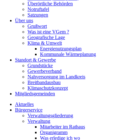
Überörtliche Behörden
Notruftafel
Satzungen
Über uns
Grußwort
Was ist eine VGem ?
Geografische Lage
Klima & Umwelt
Energienutzungsplan
Kommunale Wärmeplanung
Standort & Gewerbe
Grundstücke
Gewerbeverband
Nahversorgung im Landkreis
Breitbandausbau
Klimaschutzkonzept
Mitgliedsgemeinden
Aktuelles
Bürgerservice
Verwaltungsgliederung
Verwaltung
Mitarbeiter im Rathaus
Organigramm
Was erledige ich wo