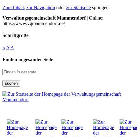
Zum Inhalt
,
zur Navigation
oder
zur Startseite
springen.
Verwaltungsgemeinschaft Mammendorf
| Online:
https://www.vgmammendorf.de/
Schriftgröße
A
A
A
Finden in gesamter Seite
suchen