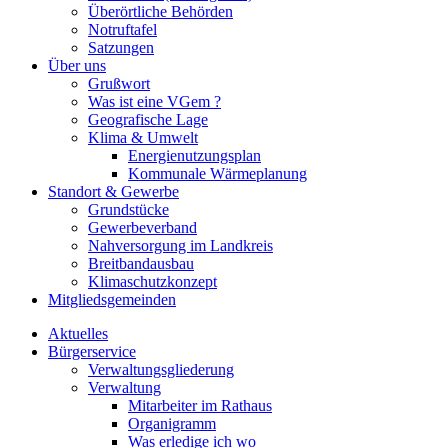
Überörtliche Behörden
Notruftafel
Satzungen
Über uns
Grußwort
Was ist eine VGem ?
Geografische Lage
Klima & Umwelt
Energienutzungsplan
Kommunale Wärmeplanung
Standort & Gewerbe
Grundstücke
Gewerbeverband
Nahversorgung im Landkreis
Breitbandausbau
Klimaschutzkonzept
Mitgliedsgemeinden
Aktuelles
Bürgerservice
Verwaltungsgliederung
Verwaltung
Mitarbeiter im Rathaus
Organigramm
Was erledige ich wo