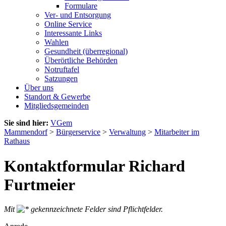
Formulare
Ver- und Entsorgung
Online Service
Interessante Links
Wahlen
Gesundheit (überregional)
Überörtliche Behörden
Notruftafel
Satzungen
Über uns
Standort & Gewerbe
Mitgliedsgemeinden
Sie sind hier:
VGem
Mammendorf
>
Bürgerservice
>
Verwaltung
>
Mitarbeiter im
Rathaus
Kontaktformular Richard
Furtmeier
Mit
gekennzeichnete Felder sind Pflichtfelder.