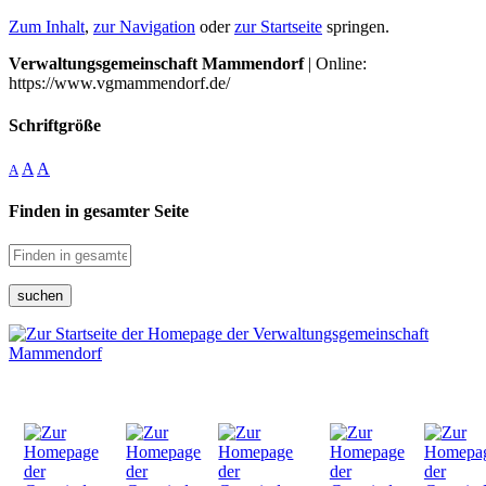
Zum Inhalt
,
zur Navigation
oder
zur Startseite
springen.
Verwaltungsgemeinschaft Mammendorf
| Online:
https://www.vgmammendorf.de/
Schriftgröße
A
A
A
Finden in gesamter Seite
suchen