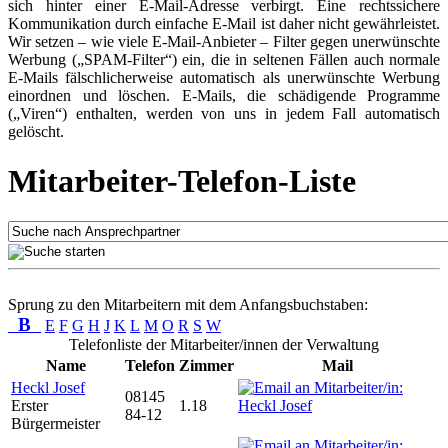
sich hinter einer E-Mail-Adresse verbirgt. Eine rechtssichere
Kommunikation durch einfache E-Mail ist daher nicht gewährleistet.
Wir setzen – wie viele E-Mail-Anbieter – Filter gegen unerwünschte
Werbung („SPAM-Filter“) ein, die in seltenen Fällen auch normale
E-Mails fälschlicherweise automatisch als unerwünschte Werbung
einordnen und löschen. E-Mails, die schädigende Programme
(„Viren“) enthalten, werden von uns in jedem Fall automatisch
gelöscht.
Mitarbeiter-Telefon-Liste
Sprung zu den Mitarbeitern mit dem Anfangsbuchstaben:
B
E
F
G
H
J
K
L
M
O
R
S
W
Telefonliste der Mitarbeiter/innen der Verwaltung
Name
Telefon
Zimmer
Mail
Heckl Josef
08145
Erster
1.18
84-12
Bürgermeister