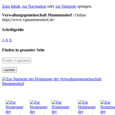
Zum Inhalt
,
zur Navigation
oder
zur Startseite
springen.
Verwaltungsgemeinschaft Mammendorf
| Online:
https://www.vgmammendorf.de/
Schriftgröße
A
A
A
Finden in gesamter Seite
suchen