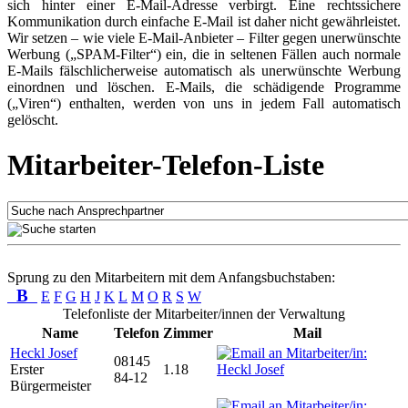
sich hinter einer E-Mail-Adresse verbirgt. Eine rechtssichere
Kommunikation durch einfache E-Mail ist daher nicht gewährleistet.
Wir setzen – wie viele E-Mail-Anbieter – Filter gegen unerwünschte
Werbung („SPAM-Filter“) ein, die in seltenen Fällen auch normale
E-Mails fälschlicherweise automatisch als unerwünschte Werbung
einordnen und löschen. E-Mails, die schädigende Programme
(„Viren“) enthalten, werden von uns in jedem Fall automatisch
gelöscht.
Mitarbeiter-Telefon-Liste
Sprung zu den Mitarbeitern mit dem Anfangsbuchstaben:
B
E
F
G
H
J
K
L
M
O
R
S
W
Telefonliste der Mitarbeiter/innen der Verwaltung
Name
Telefon
Zimmer
Mail
Heckl Josef
08145
Erster
1.18
84-12
Bürgermeister