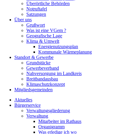
Überörtliche Behörden
Notruftafel
Satzungen
Über uns
Grußwort
Was ist eine VGem ?
Geografische Lage
Klima & Umwelt
Energienutzungsplan
Kommunale Wärmeplanung
Standort & Gewerbe
Grundstücke
Gewerbeverband
Nahversorgung im Landkreis
Breitbandausbau
Klimaschutzkonzept
Mitgliedsgemeinden
Aktuelles
Bürgerservice
Verwaltungsgliederung
Verwaltung
Mitarbeiter im Rathaus
Organigramm
Was erledige ich wo