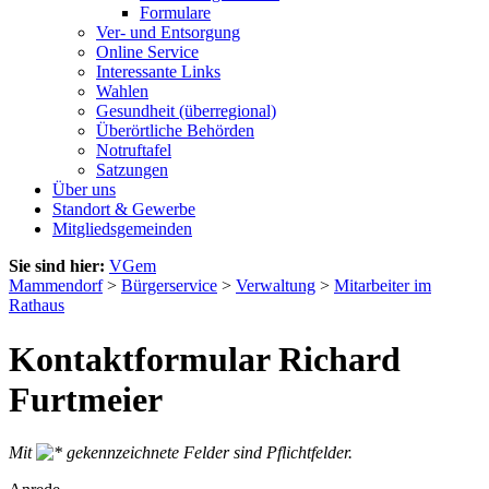
Formulare
Ver- und Entsorgung
Online Service
Interessante Links
Wahlen
Gesundheit (überregional)
Überörtliche Behörden
Notruftafel
Satzungen
Über uns
Standort & Gewerbe
Mitgliedsgemeinden
Sie sind hier:
VGem
Mammendorf
>
Bürgerservice
>
Verwaltung
>
Mitarbeiter im
Rathaus
Kontaktformular Richard
Furtmeier
Mit
gekennzeichnete Felder sind Pflichtfelder.