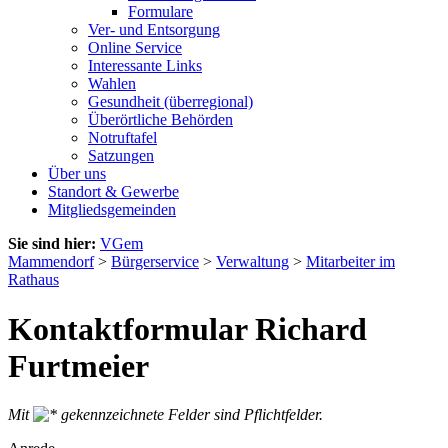
Formulare
Ver- und Entsorgung
Online Service
Interessante Links
Wahlen
Gesundheit (überregional)
Überörtliche Behörden
Notruftafel
Satzungen
Über uns
Standort & Gewerbe
Mitgliedsgemeinden
Sie sind hier:
VGem
Mammendorf
>
Bürgerservice
>
Verwaltung
>
Mitarbeiter im
Rathaus
Kontaktformular Richard
Furtmeier
Mit
gekennzeichnete Felder sind Pflichtfelder.