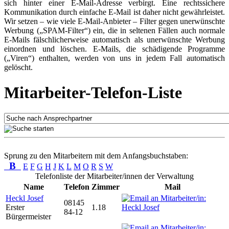
sich hinter einer E-Mail-Adresse verbirgt. Eine rechtssichere
Kommunikation durch einfache E-Mail ist daher nicht gewährleistet.
Wir setzen – wie viele E-Mail-Anbieter – Filter gegen unerwünschte
Werbung („SPAM-Filter“) ein, die in seltenen Fällen auch normale
E-Mails fälschlicherweise automatisch als unerwünschte Werbung
einordnen und löschen. E-Mails, die schädigende Programme
(„Viren“) enthalten, werden von uns in jedem Fall automatisch
gelöscht.
Mitarbeiter-Telefon-Liste
Sprung zu den Mitarbeitern mit dem Anfangsbuchstaben:
B
E
F
G
H
J
K
L
M
O
R
S
W
Telefonliste der Mitarbeiter/innen der Verwaltung
Name
Telefon
Zimmer
Mail
Heckl Josef
08145
Erster
1.18
84-12
Bürgermeister