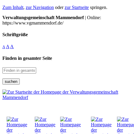
Zum Inhalt
,
zur Navigation
oder
zur Startseite
springen.
Verwaltungsgemeinschaft Mammendorf
| Online:
https://www.vgmammendorf.de/
Schriftgröße
A
A
A
Finden in gesamter Seite
suchen