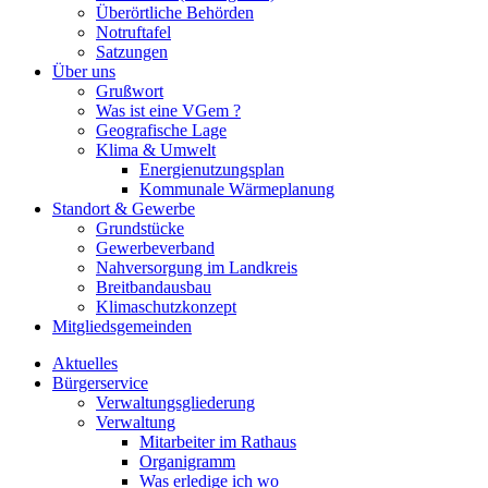
Überörtliche Behörden
Notruftafel
Satzungen
Über uns
Grußwort
Was ist eine VGem ?
Geografische Lage
Klima & Umwelt
Energienutzungsplan
Kommunale Wärmeplanung
Standort & Gewerbe
Grundstücke
Gewerbeverband
Nahversorgung im Landkreis
Breitbandausbau
Klimaschutzkonzept
Mitgliedsgemeinden
Aktuelles
Bürgerservice
Verwaltungsgliederung
Verwaltung
Mitarbeiter im Rathaus
Organigramm
Was erledige ich wo